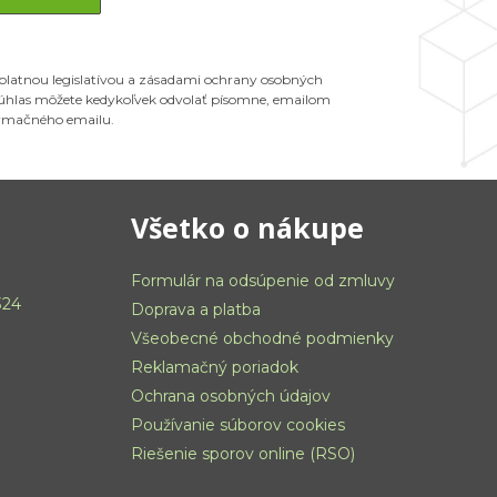
 platnou legislatívou a zásadami ochrany osobných
 Súhlas môžete kedykoľvek odvolať písomne, emailom
ormačného emailu.
Všetko o nákupe
Formulár na odsúpenie od zmluvy
324
Doprava a platba
Všeobecné obchodné podmienky
Reklamačný poriadok
Ochrana osobných údajov
Používanie súborov cookies
Riešenie sporov online (RSO)