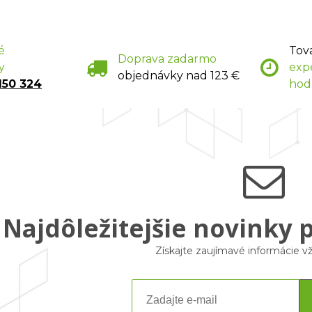
é
Tov
Doprava zadarmo
y
exp
objednávky nad 123 €
150 324
hod
Najdôležitejšie novinky 
Získajte zaujímavé informácie 