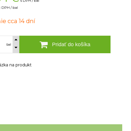
s DPH / bal
 DPH / bal
ie cca 14 dní
Pridať do košíka
bal
zka na produkt