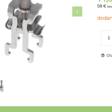
58 €
bez
dodan
Otá