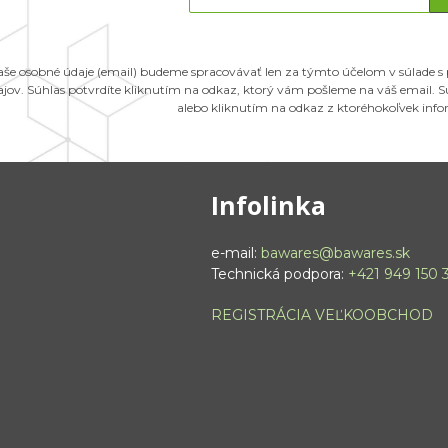
aše osobné údaje (email) budeme spracovávať len za týmto účelom v súlade s
ajov. Súhlas potvrdíte kliknutím na odkaz, ktorý vám pošleme na váš email.
alebo kliknutím na odkaz z ktoréhokoľvek inf
Infolinka
e-mail:
bawares@bawares.sk
Technická podpora:
+421 949 150 
REGISTRÁCIA VEĽKOOBCHOD