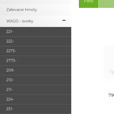
Foto
Zalievacie hmoty
WAGO - svorky
221-
222-
2273-
2773-
209-
210-
211-
79
224-
231-