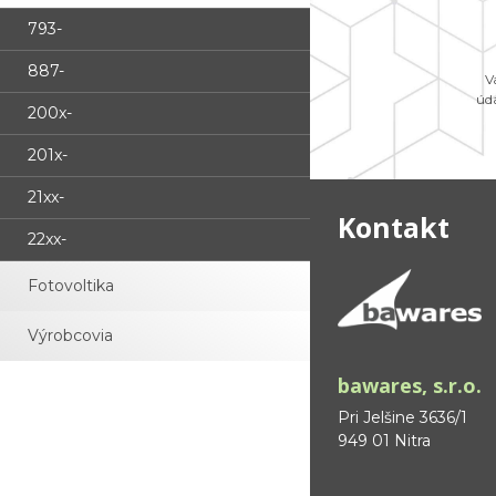
793-
887-
V
úd
200x-
201x-
21xx-
Kontakt
22xx-
Fotovoltika
Výrobcovia
bawares, s.r.o.
Pri Jelšine 3636/1
949 01 Nitra