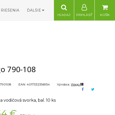
RIEŠENIA
ĎALŠIE
HĽADAJ
PRIHLÁSIŤ
KOŠÍK
o 790-108
790108
EAN:
4017332356954
Výrobca:
Wago
a vodičová svorka, bal. 10 ks
34
€