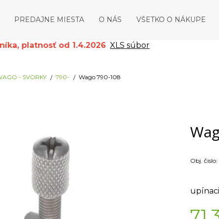
PREDAJNE MIESTA
O NÁS
VŠETKO O NÁKUPE
ka, platnosť od 1.4.2026
XLS súbor
AGO - SVORKY
790-
Wago 790-108
Wag
Obj. čislo:
upínaci
71,