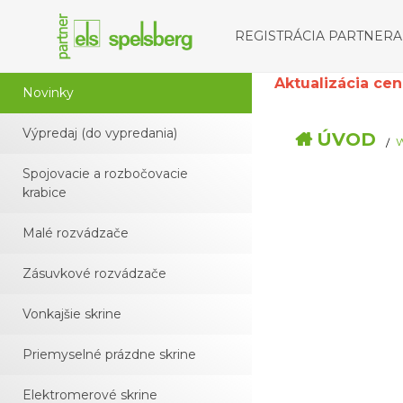
REGISTRÁCIA PARTNERA
Aktualizácia cenní
Novinky
Výpredaj (do vypredania)
ÚVOD
W
Spojovacie a rozbočovacie
krabice
Malé rozvádzače
Zásuvkové rozvádzače
Vonkajšie skrine
Priemyselné prázdne skrine
Elektromerové skrine