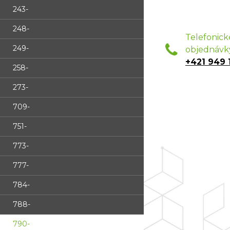
243-
248-
Telefonick
249-
objednávk
+421 949 
258-
273-
709-
751-
773-
777-
784-
788-
790-