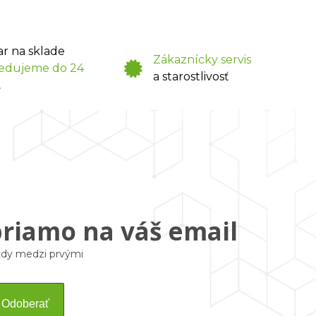
ar na sklade
Zákaznícky servis
edujeme do 24
a starostlivosť
.
priamo na váš email
vždy medzi prvými
Odoberať