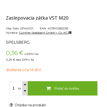
Zaslepovacia zátka VST M20
Obj. čislo:
23142001
EAN:
4013902852161
Výrobca:
Günther Spelsberg GmbH + Co. KG
SPELSBERG
0,36
€
s DPH / ks
0,29 €
bez DPH / ks
dodanie cca 14 dní
Pridať do košíka
ks
Otázka na produkt