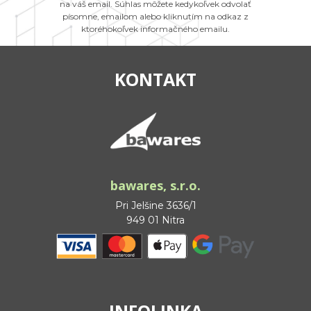
na váš email. Súhlas môžete kedykoľvek odvolať
písomne, emailom alebo kliknutím na odkaz z
ktoréhokoľvek informačného emailu.
KONTAKT
bawares, s.r.o.
Pri Jelšine 3636/1
949 01 Nitra