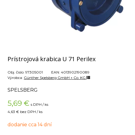
Prístrojová krabica U 71 Perilex
Obj. čislo:
97305001
EAN:
4013902190089
Výrobca:
Günther Spelsberg GmbH + Co. KG
SPELSBERG
5,69
€
s DPH / ks
4,63 €
bez DPH / ks
dodanie cca 14 dní