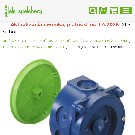
Aktualizácia cenníka, platnosť od 1.4.2026
XLS
súbor
ÚVOD
BETÓNOVÉ INŠTALAČNÉ SYSTÉMY
STAVEBNÝ BETÓN
PRÍSTROJOVÉ ZÁSUVKY (IBT U 71)
Prístrojová krabica U 71 Perilex