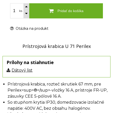
Pridať do košíka
ks
Otázka na produkt
Prístrojová krabica U 71 Perilex
Prílohy na stiahnutie
Dátový list
Prístrojová krabica, rozteč skrutiek 67 mm, pre
Perilex<sup>®</sup>-vložky 16 A, prístroje FR-UP,
zásuvky CEE 5-pólové 16 A.
So stupňom krytia IP30, domedzovacie izolačné
napätie: 400V AC, bez obsahu halogénov.