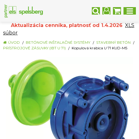
Aktualizácia cenníka, platnosť od 1.4.2026
XLS
súbor
ÚVOD
BETÓNOVÉ INŠTALAČNÉ SYSTÉMY
STAVEBNÝ BETÓN
PRÍSTROJOVÉ ZÁSUVKY (IBT U 71)
Kopulová krabica U 71 KUD-M5