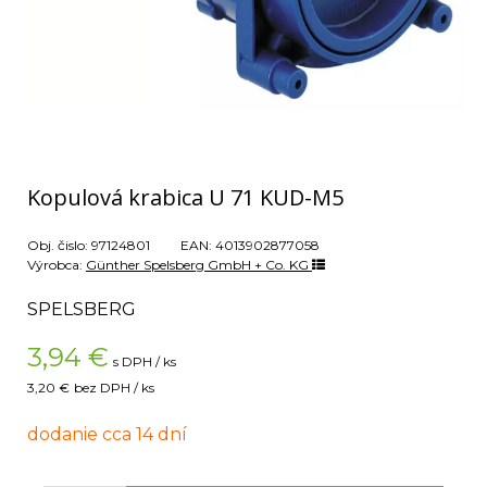
Kopulová krabica U 71 KUD-M5
Obj. čislo:
97124801
EAN:
4013902877058
Výrobca:
Günther Spelsberg GmbH + Co. KG
SPELSBERG
3,94
€
s DPH / ks
3,20 €
bez DPH / ks
dodanie cca 14 dní