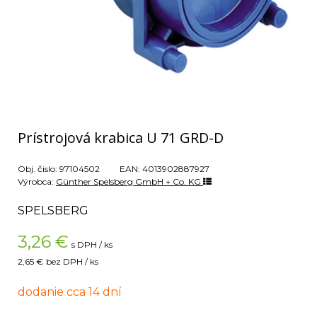
Prístrojová krabica U 71 GRD-D
Obj. čislo:
97104502
EAN:
4013902887927
Výrobca:
Günther Spelsberg GmbH + Co. KG
SPELSBERG
3,26
€
s DPH / ks
2,65 €
bez DPH / ks
dodanie cca 14 dní