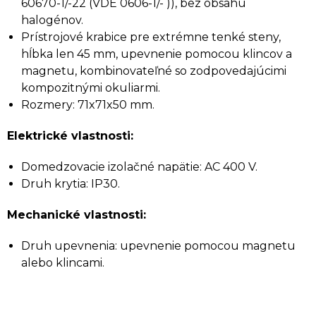
60670-1/-22 (VDE 0606-1/- )), bez obsahu
halogénov.
Prístrojové krabice pre extrémne tenké steny,
hĺbka len 45 mm, upevnenie pomocou klincov a
magnetu, kombinovateľné so zodpovedajúcimi
kompozitnými okuliarmi.
Rozmery: 71x71x50 mm.
Elektrické vlastnosti:
Domedzovacie izolačné napätie: AC 400 V.
Druh krytia: IP30.
Mechanické vlastnosti:
Druh upevnenia: upevnenie pomocou magnetu
alebo klincami.