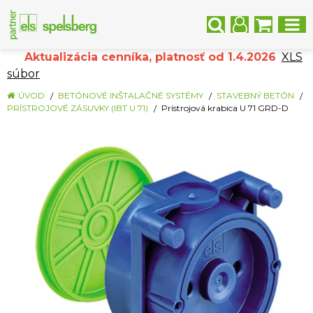
Aktualizácia cenníka, platnosť od 1.4.2026
XLS
súbor
ÚVOD
BETÓNOVÉ INŠTALAČNÉ SYSTÉMY
STAVEBNÝ BETÓN
PRÍSTROJOVÉ ZÁSUVKY (IBT U 71)
Prístrojová krabica U 71 GRD-D