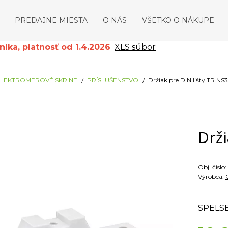
PREDAJNE MIESTA
O NÁS
VŠETKO O NÁKUPE
ka, platnosť od 1.4.2026
XLS súbor
LEKTROMEROVÉ SKRINE
PRÍSLUŠENSTVO
Držiak pre DIN lišty TR NS
Drži
Obj. čislo:
Výrobca:
SPELS