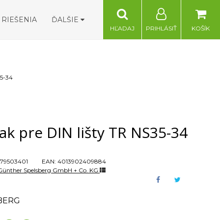
RIEŠENIA
ĎALŠIE
HĽADAJ
PRIHLÁSIŤ
KOŠÍK
35-34
ak pre DIN lišty TR NS35-34
79503401
EAN:
4013902409884
Günther Spelsberg GmbH + Co. KG
BERG