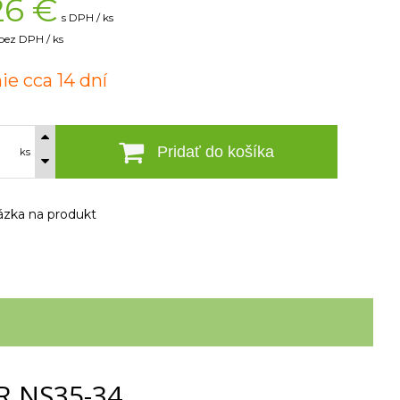
26
€
s DPH / ks
bez DPH / ks
ie cca 14 dní
Pridať do košíka
ks
zka na produkt
TR NS35-34