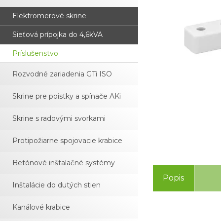
Elektromerové skrine
Sieťová prípojka do 4,6kVA
Príslušenstvo
Rozvodné zariadenia GTi ISO
Skrine pre poistky a spínače AKi
Skrine s radovými svorkami
Protipožiarne spojovacie krabice
Betónové inštalačné systémy
Popis
Inštalácie do dutých stien
Kanálové krabice