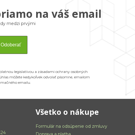
priamo na váš email
vždy medzi prvými
Odoberať
 platnou legislatívou a zásadami ochrany osobných
 Súhlas môžete kedykoľvek odvolať písomne, emailom
ormačného emailu.
Všetko o nákupe
Formulár na odsúpenie od zmluvy
324
Doprava a platba