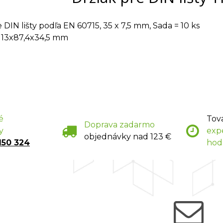
 DIN lišty podľa EN 60715, 35 x 7,5 mm, Sada = 10 ks
 13x87,4x34,5 mm
é
Tov
Doprava zadarmo
y
exp
objednávky nad 123 €
150 324
hod