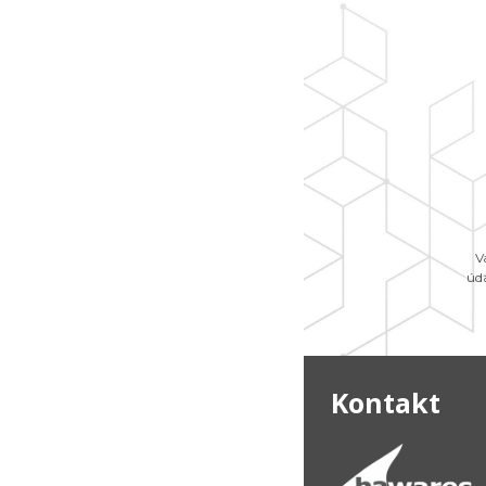
V
úd
Kontakt