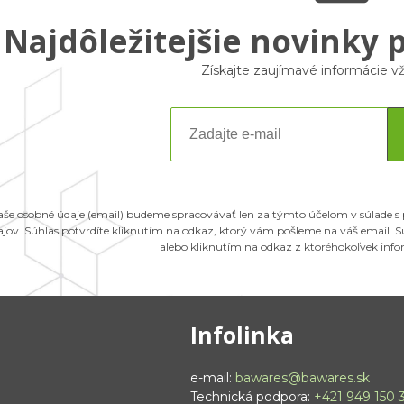
Najdôležitejšie novinky 
Získajte zaujímavé informácie 
aše osobné údaje (email) budeme spracovávať len za týmto účelom v súlade s
ajov. Súhlas potvrdíte kliknutím na odkaz, ktorý vám pošleme na váš email.
alebo kliknutím na odkaz z ktoréhokoľvek inf
Infolinka
e-mail:
bawares@bawares.sk
Technická podpora:
+421 949 150 