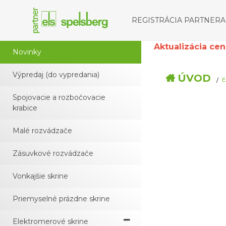
REGISTRÁCIA PARTNERA
Aktualizácia cenní
Novinky
Výpredaj (do vypredania)
ÚVOD
E
Spojovacie a rozbočovacie
krabice
Malé rozvádzače
Zásuvkové rozvádzače
Vonkajšie skrine
Priemyselné prázdne skrine
Elektromerové skrine