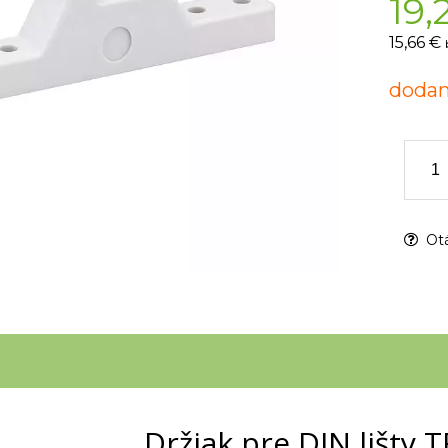
19,
15,66 €
dodan
Otá
Držiak pre DIN lišty 