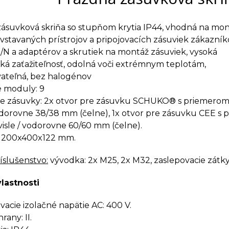
ásuvková skriňa so stupňom krytia IP44, vhodná na mo
vstavaných prístrojov a pripojovacích zásuviek zákazník
/N a adaptérov a skrutiek na montáž zásuviek, vysoká
á zaťažiteľnosť, odolná voči extrémnym teplotám,
ateľná, bez halogénov
 moduly: 9
re zásuvky: 2x otvor pre zásuvku SCHUKO® s priemerom
vodorovne 38/38 mm (čelne), 1x otvor pre zásuvku CEE 
isle / vodorovne 60/60 mm (čelne).
 200x400x122 mm.
íslušenstvo:
v
ývodka: 2x M25, 2x M32, zaslepovacie zátky,
vlastnosti
cie izolačné napätie AC: 400 V.
rany: II.