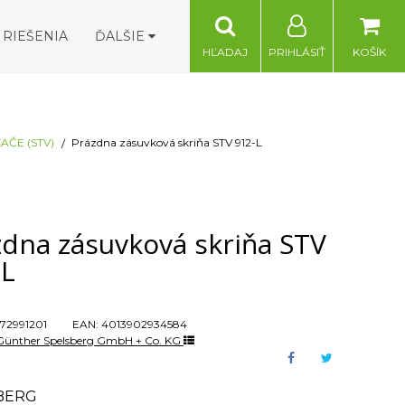
RIEŠENIA
ĎALŠIE
HĽADAJ
PRIHLÁSIŤ
KOŠÍK
ČE (STV)
Prázdna zásuvková skriňa STV 912-L
zdna zásuvková skriňa STV
-L
72991201
EAN:
4013902934584
Günther Spelsberg GmbH + Co. KG
BERG