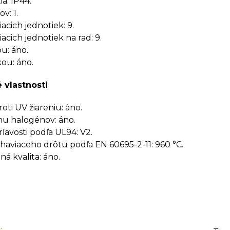
a: IP44.
v: 1.
acich jednotiek: 9.
acich jednotiek na rad: 9.
ou: áno.
kou: áno.
 vlastnosti
oti UV žiareniu: áno.
u halogénov: áno.
rľavosti podľa UL94: V2.
haviaceho drôtu podľa EN 60695-2-11: 960 °C.
á kvalita: áno.