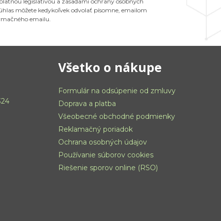
 platnou legislatívou a zásadami ochrany osobných
 Súhlas môžete kedykoľvek odvolať písomne, emailom
ormačného emailu.
Všetko o nákupe
Formulár na odsúpenie od zmluvy
324
Doprava a platba
Všeobecné obchodné podmienky
Reklamačný poriadok
Ochrana osobných údajov
Používanie súborov cookies
Riešenie sporov online (RSO)