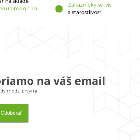
ar na sklade
Zákaznícky servis
edujeme do 24
a starostlivosť
.
priamo na váš email
vždy medzi prvými
Odoberať