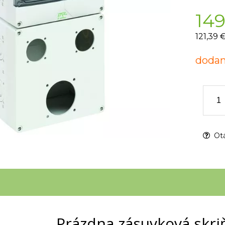
149
121,39 
dodan
Otá
Prázdna zásuvková skri