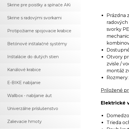
Skrine pre poistky a spínače AKi
Prázdna z
Skrine s radovými svorkami
radových 
svorky PE
Protipožiarne spojovacie krabice
mechanick
kombinov
Betónové inštalačné systémy
Dostupné
Inštalácie do dutých stien
Otvory p
zvisle / 
Kanálové krabice
montáž zv
Rozmery:
E-BIKE nabíjanie
Priložené pr
Wallbox - nabíjanie áut
Elektrické 
Univerzálne príslušenstvo
Domedzova
Zalievacie hmoty
Trieda och