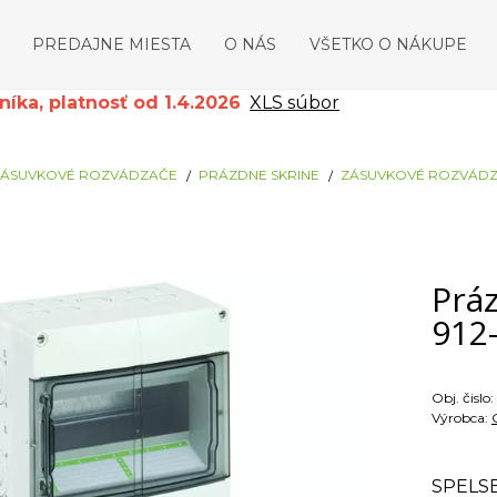
PREDAJNE MIESTA
O NÁS
VŠETKO O NÁKUPE
ka, platnosť od 1.4.2026
XLS súbor
ZÁSUVKOVÉ ROZVÁDZAČE
PRÁZDNE SKRINE
ZÁSUVKOVÉ ROZVÁDZA
Prá
912
Obj. čislo:
Výrobca:
SPELS