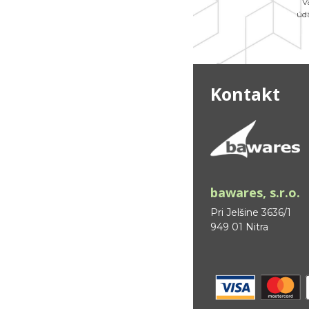
V
úd
Kontakt
bawares, s.r.o.
Pri Jelšine 3636/1
949 01 Nitra