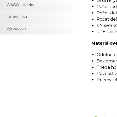
Druh kryti
WAGO - svorky
Počet rado
Počet deli
Fotovoltika
Počet deli
s N svork
Výrobcovia
s PE svor
Materiálové
Odolné pr
Bez obsah
Trieda ho
Pevnosť ž
Priemyseln