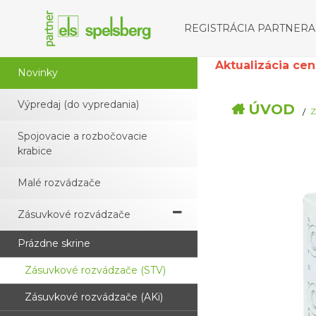
REGISTRÁCIA PARTNERA
Aktualizácia cenní
Novinky
Výpredaj (do vypredania)
ÚVOD
Spojovacie a rozbočovacie
krabice
Malé rozvádzače
Zásuvkové rozvádzače
Prázdne skrine
Zásuvkové rozvádzače (STV)
Zásuvkové rozvádzače (AKi)