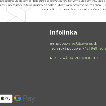
aše osobné údaje (email) budeme spracovávať len za týmto účelom v súlade s
ajov. Súhlas potvrdíte kliknutím na odkaz, ktorý vám pošleme na váš email.
alebo kliknutím na odkaz z ktoréhokoľvek inf
Infolinka
e-mail:
bawares@bawares.sk
Technická podpora:
+421 949 150 
REGISTRÁCIA VEĽKOOBCHOD