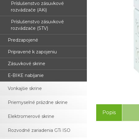
Príslušenstvo zásuvkové
rozvádzače (AKi)
Príslušenstvo zásuvkové
rozvádzače (STV)
Predzapojené
Pripravené k zapojeniu
Zásuvkové skrine
E-BIKE nabíjanie
Vonkajšie skrine
Priemyselné prázdne skrine
Popis
Elektromerové skrine
Rozvodné zariadenia GTi ISO