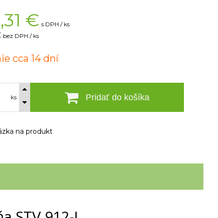
,31
€
s DPH / ks
€
bez DPH / ks
ie cca 14 dní
Pridať do košíka
ks
zka na produkt
ňa STV 912-L