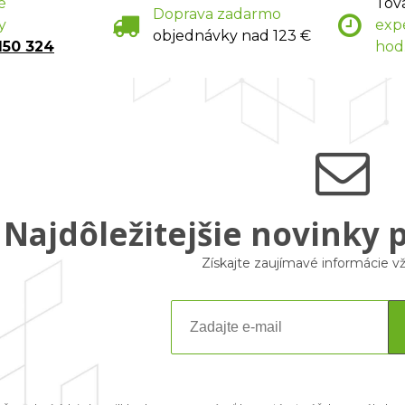
é
Tov
Doprava zadarmo
y
exp
objednávky nad 123 €
150 324
hod
Najdôležitejšie novinky 
Získajte zaujímavé informácie 