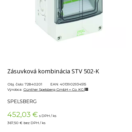
Zásuvková kombinácia STV 502-K
Obj. čislo:
72840201
EAN:
4013902934515
Výrobca:
Günther Spelsberg GmbH + Co. KG
SPELSBERG
452,03
€
s DPH / ks
367,50 €
bez DPH / ks