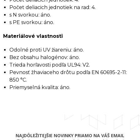
Počet deliacich jednotiek na rad: 4.
s N svorkou: áno.
s PE svorkou: áno.
Materiálové vlastnosti
Odolné proti UV žiareniu: áno.
Bez obsahu halogénov: áno.
Trieda horľavosti podľa UL94: V2.
Pevnosť žhaviaceho drôtu podľa EN 60695-2-11:
850 °C.
Priemyselná kvalita: áno.
NAJDÔLEŽITEJŠIE NOVINKY PRIAMO NA VÁŠ EMAIL