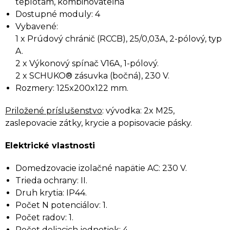
teplotám, kombinovateľná
Dostupné moduly: 4
Vybavené:
1 x Prúdový chránič (RCCB), 25/0,03A, 2-pólový, typ
A.
2 x Výkonový spínač V16A, 1-pólový.
2 x SCHUKO® zásuvka (bočná), 230 V.
Rozmery: 125x200x122 mm.
Priložené príslušenstvo
: v
ývodka: 2x M25,
zaslepovacie zátky, krycie a popisovacie pásky.
Elektrické vlastnosti
Domedzovacie izolačné napätie AC: 230 V.
Trieda ochrany: II.
Druh krytia: IP44.
Počet N potenciálov: 1.
Počet radov: 1.
Počet deliacich jednotiek: 4.