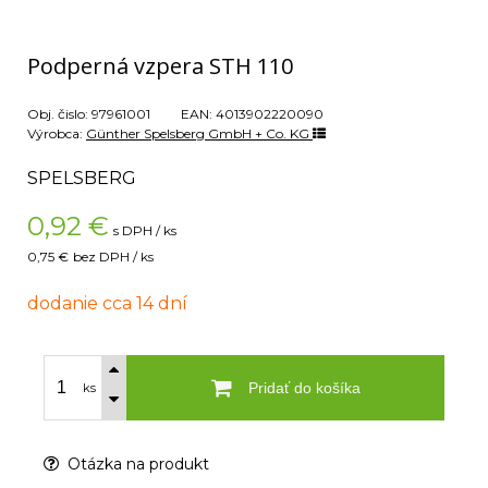
Podperná vzpera STH 110
Obj. čislo:
97961001
EAN:
4013902220090
Výrobca:
Günther Spelsberg GmbH + Co. KG
SPELSBERG
0,92
€
s DPH / ks
0,75 €
bez DPH / ks
dodanie cca 14 dní
Pridať do košíka
ks
Otázka na produkt