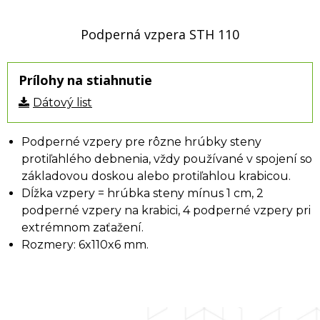
Podperná vzpera STH 110
Prílohy na stiahnutie
Dátový list
Podperné vzpery pre rôzne hrúbky steny
protiľahlého debnenia, vždy používané v spojení so
základovou doskou alebo protiľahlou krabicou.
Dĺžka vzpery = hrúbka steny mínus 1 cm, 2
podperné vzpery na krabici, 4 podperné vzpery pri
extrémnom zaťažení.
Rozmery: 6x110x6 mm.