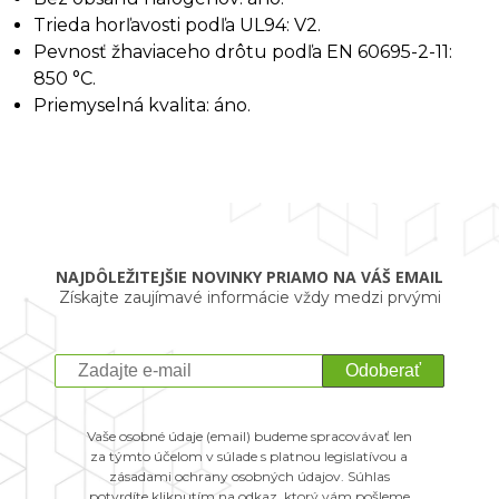
Trieda horľavosti podľa UL94: V2.
Pevnosť žhaviaceho drôtu podľa EN 60695-2-11:
850 °C.
Priemyselná kvalita: áno.
NAJDÔLEŽITEJŠIE NOVINKY PRIAMO NA VÁŠ EMAIL
Získajte zaujímavé informácie vždy medzi prvými
Odoberať
Vaše osobné údaje (email) budeme spracovávať len
za týmto účelom v súlade s platnou legislatívou a
zásadami ochrany osobných údajov. Súhlas
potvrdíte kliknutím na odkaz, ktorý vám pošleme