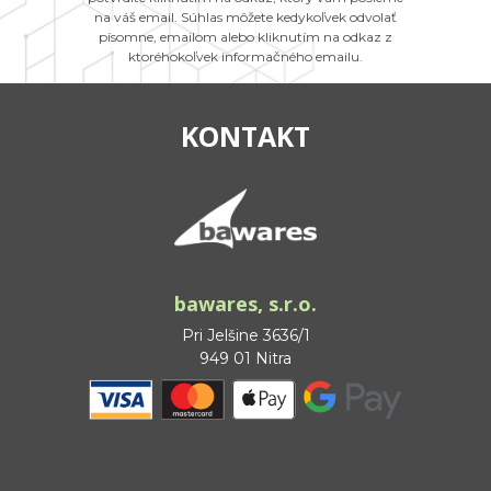
na váš email. Súhlas môžete kedykoľvek odvolať
písomne, emailom alebo kliknutím na odkaz z
ktoréhokoľvek informačného emailu.
KONTAKT
bawares, s.r.o.
Pri Jelšine 3636/1
949 01 Nitra