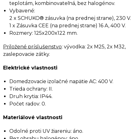
teplotám, kombinovateľná, bez halogénov.
Vybavené:
2 x SCHUKO® zásuvka (na prednej strane), 230 V.
1 x Zásuvka CEE (na prednej strane) 16 A, 400 V.
Rozmery: 125x200x122 mm.
Priložené príslušenstvo
: v
ývodka: 2x M25, 2x M32,
zaslepovacie zátky.
Elektrické vlastnosti
Domedzovacie izolačné napätie AC: 400 V.
Trieda ochrany: II.
Druh krytia: IP44.
Počet radov: 0.
Materiálové vlastnosti
Odolné proti UV žiareniu: áno.
Bez obsahu halogénov: áno.