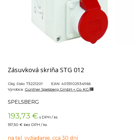
Zásuvková skriňa STG 012
Obj. čislo:
73221201
EAN:
4013902934966
Výrobca:
Günther Spelsberg GmbH + Co. KG
SPELSBERG
193,73
€
s DPH / ks
157,50 €
bez DPH / ks
na tel. vyžiadanie, cca 30 dní