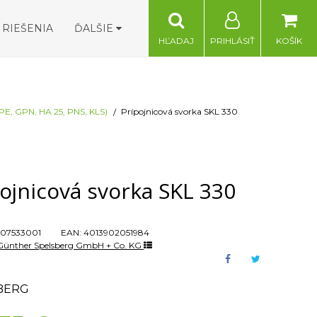
RIEŠENIA
ĎALŠIE
HĽADAJ
PRIHLÁSIŤ
KOŠÍK
E, GPN, HA 25, PNS, KLS)
Prípojnicová svorka SKL 330
ojnicová svorka SKL 330
07533001
EAN:
4013902051984
Günther Spelsberg GmbH + Co. KG
BERG