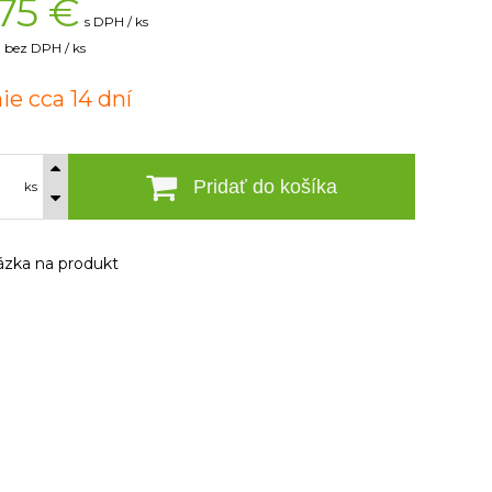
75
€
s DPH / ks
bez DPH / ks
ie cca 14 dní
Pridať do košíka
ks
zka na produkt