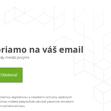
priamo na váš email
vždy medzi prvými
Odoberať
 platnou legislatívou a zásadami ochrany osobných
 Súhlas môžete kedykoľvek odvolať písomne, emailom
ormačného emailu.