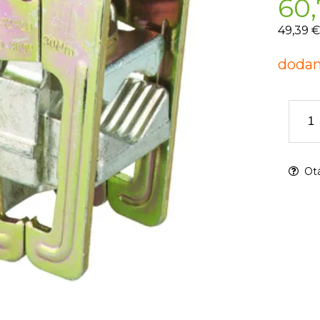
60,
49,39 €
dodan
Otá