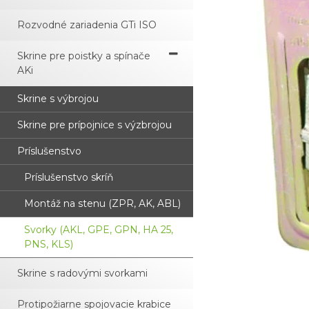
Rozvodné zariadenia GTi ISO
Skrine pre poistky a spínače
AKi
Skrine s výbrojou
Skrine pre prípojnice s výzbrojou
Príslušenstvo
Príslušenstvo skríň
Montáž na stenu (ZPR, AK, ABL)
Svorky (AKL, GPE, GPN, HA 25,
PNS, KLS)
Skrine s radovými svorkami
Protipožiarne spojovacie krabice