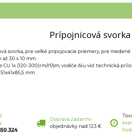
Prípojnicová svorka
ová svorka, pre veľké pripojovacie priemery, pre medené 
 až 30 x 10 mm.
e CU 1x (120-300)rm/rf/sm, vodiče Alu viď. technická prílo
51x41x85,5 mm.
é
Tov
Doprava zadarmo
y
exp
objednávky nad 123 €
150 324
hod