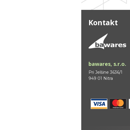
Kontakt
bawares, s.r.o.
Pri Jelšine 3636/1
949 01 Nitra