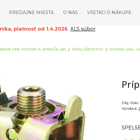
PREDAJNE MIESTA
O NÁS
VŠETKO O NÁKUPE
ka, platnosť od 1.4.2026
XLS súbor
KRINE PRE POISTKY A SPÍNAČE AKI
PRÍSLUŠENSTVO
SVORKY (AKL, GP
Príp
Obj. čislo:
Výrobca:
SPELS