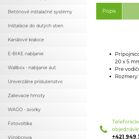
Popis
Betónové inštalačné systémy
Inštalácie do dutých stien
Kanálové krabice
E-BIKE nabíjanie
Prípojnic
20 x 5 mm
Wallbox - nabíjanie áut
Pre vodič
Rozmery: 
Univerzálne príslušenstvo
Zalievacie hmoty
WAGO - svorky
Telefonick
Fotovoltika
objednávk
+421 949 
Výrobcovia