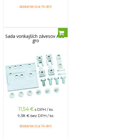
dodanie cca 14 dní
Sada vonkajších závesov ASS-
gro
11,54
€
s DPH / ks
9,38 €
bez DPH / ks
dodanie cca 14 dní