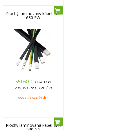
Plochý laminovaný kábel LFK
630 SW
351,60
€
s DPH / ks
285,85 €
bez DPH / ks
dodanie cca 14 dní
Plochý laminovaná kábel LFK
630 GG