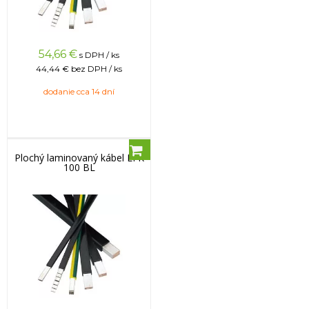
54,66
€
s DPH / ks
44,44 €
bez DPH / ks
dodanie cca 14 dní
Plochý laminovaný kábel LFK
100 BL