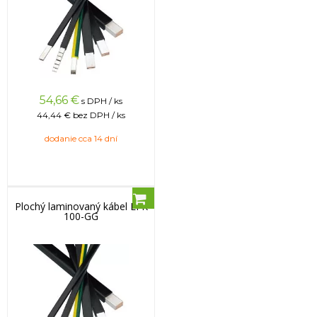
54,66
€
s DPH / ks
44,44 €
bez DPH / ks
dodanie cca 14 dní
Plochý laminovaný kábel LFK
100-GG