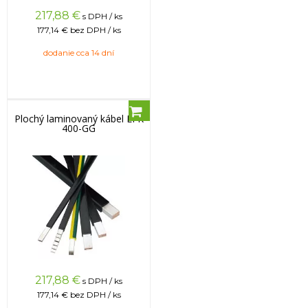
217,88
€
s DPH / ks
177,14 €
bez DPH / ks
dodanie cca 14 dní
Plochý laminovaný kábel LFK
400-GG
217,88
€
s DPH / ks
177,14 €
bez DPH / ks