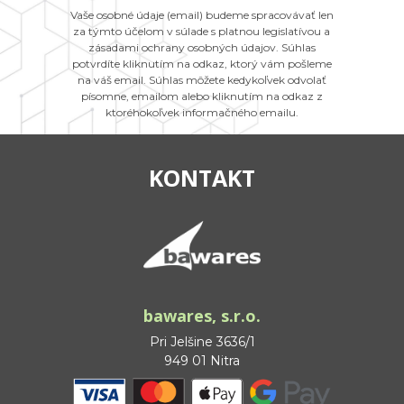
Vaše osobné údaje (email) budeme spracovávať len
za týmto účelom v súlade s platnou legislatívou a
zásadami ochrany osobných údajov. Súhlas
potvrdíte kliknutím na odkaz, ktorý vám pošleme
na váš email. Súhlas môžete kedykoľvek odvolať
písomne, emailom alebo kliknutím na odkaz z
ktoréhokoľvek informačného emailu.
KONTAKT
bawares, s.r.o.
Pri Jelšine 3636/1
949 01 Nitra