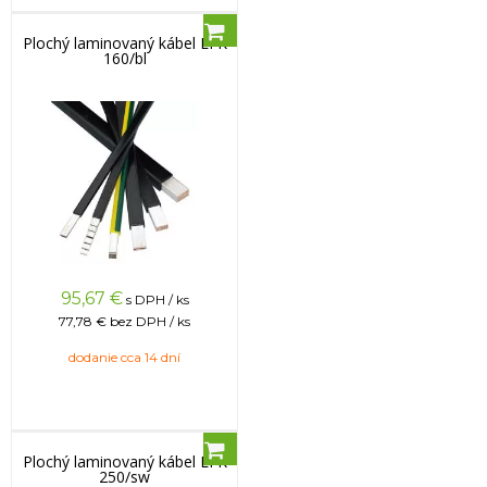
Plochý laminovaný kábel LFK
160/bl
95,67
€
s DPH / ks
77,78 €
bez DPH / ks
dodanie cca 14 dní
Plochý laminovaný kábel LFK
250/sw