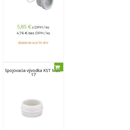
5,85
€
s DPH / ks
4,76 €
bez DPH / ks
dodanie cca 14 dní
Spojovacia vývodka KST M25-
17