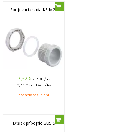
Spojovacia sada KS M20
2,92
€
s DPH / ks
2,37 €
bez DPH / ks
dodanie cca 14 dní
Držiak prípojníc GUS 5