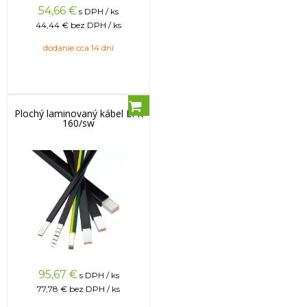
54,66
€
s DPH / ks
44,44 €
bez DPH / ks
dodanie cca 14 dní
Plochý laminovaný kábel LFK
160/sw
95,67
€
s DPH / ks
77,78 €
bez DPH / ks