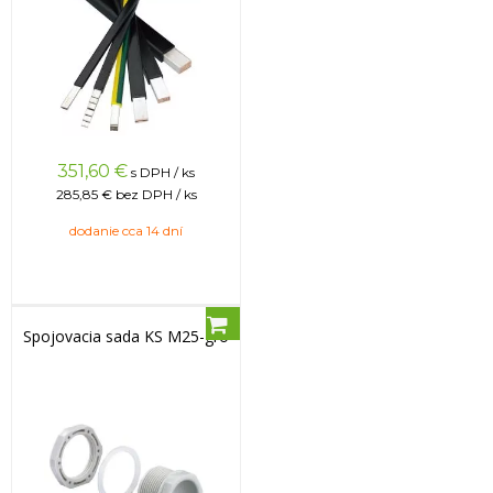
351,60
€
s DPH / ks
285,85 €
bez DPH / ks
dodanie cca 14 dní
Spojovacia sada KS M25-gro