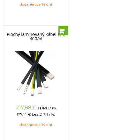
dodanie cca 14 dní
Plochý laminovaný kábel LFK
400/bl
217,88
€
s DPH / ks
177,14 €
bez DPH / ks
dodanie cca 14 dní