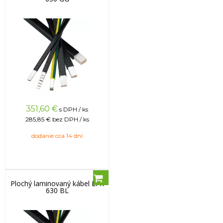
351,60
€
s DPH / ks
285,85 €
bez DPH / ks
dodanie cca 14 dní
Plochý laminovaný kábel LFK
630 BL