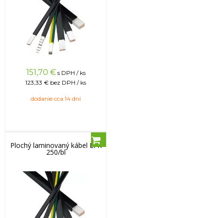
151,70
€
s DPH / ks
123,33 €
bez DPH / ks
dodanie cca 14 dní
Plochý laminovaný kábel LFK
250/bl