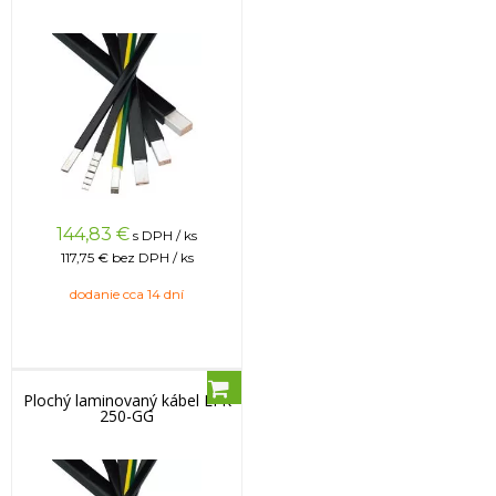
144,83
€
s DPH / ks
117,75 €
bez DPH / ks
dodanie cca 14 dní
Plochý laminovaný kábel LFK
250-GG