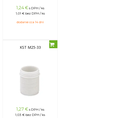
1,24
€
s DPH / ks
1,01 €
bez DPH / ks
dodanie cca 14 dní
KST M25-33
1,27
€
s DPH / ks
1,03 €
bez DPH / ks