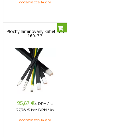
dodanie cca 14 dní
Plochý laminovaný kábel LFK
160-GG
95,67
€
s DPH / ks
77,78 €
bez DPH / ks
dodanie cca 14 dní