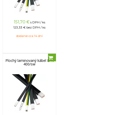
151,70
€
s DPH / ks
123,33 €
bez DPH / ks
dodanie cca 14 dní
Plochý laminovaný kábel LFK
400/sw