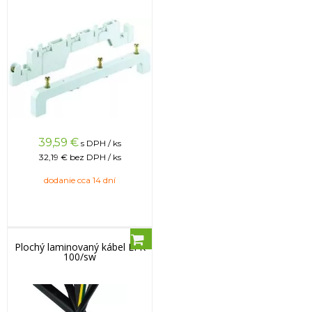
39,59
€
s DPH / ks
32,19 €
bez DPH / ks
dodanie cca 14 dní
Plochý laminovaný kábel LFK
100/sw