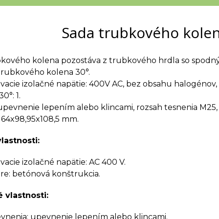
Sada trubkového kole
bkového kolena pozostáva z trubkového hrdla so spod
trubkového kolena 30°.
cie izolačné napätie: 400V AC, bez obsahu halogénov,
0°: 1.
 upevnenie lepením alebo klincami, rozsah tesnenia M25
 64x98,95x108,5 mm.
lastnosti:
cie izolačné napätie: AC 400 V.
e: betónová konštrukcia.
 vlastnosti:
nenia: upevnenie lepením alebo klincami.