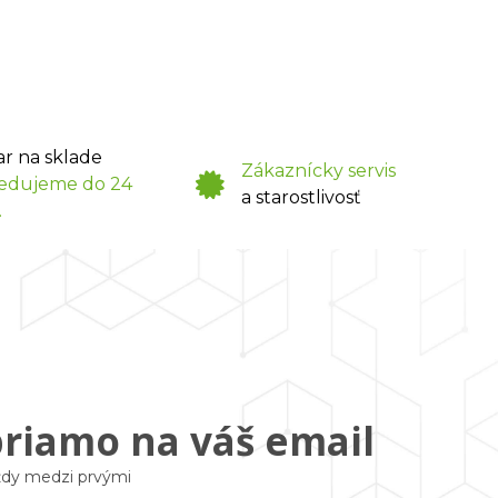
ar na sklade
Zákaznícky servis
edujeme do 24
a starostlivosť
.
priamo na váš email
vždy medzi prvými