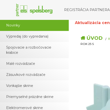
REGISTRÁCIA PARTNERA
Aktualizácia cenní
Novinky
Výpredaj (do vypredania)
ÚVOD
B
ROK 25 S
Spojovacie a rozbočovacie
krabice
Malé rozvádzače
Zásuvkové rozvádzače
Vonkajšie skrine
Priemyselné prázdne skrine
Elektromerové skrine