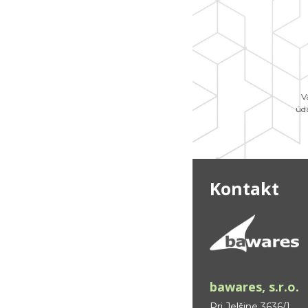
V
úd
Kontakt
bawares, s.r.o.
Pri Jelšine 3636/1