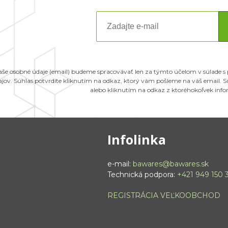
aše osobné údaje (email) budeme spracovávať len za týmto účelom v súlade s
ajov. Súhlas potvrdíte kliknutím na odkaz, ktorý vám pošleme na váš email.
alebo kliknutím na odkaz z ktoréhokoľvek inf
Infolinka
e-mail:
bawares@bawares.sk
Technická podpora:
+421 949 150 
REGISTRÁCIA VEĽKOOBCHOD