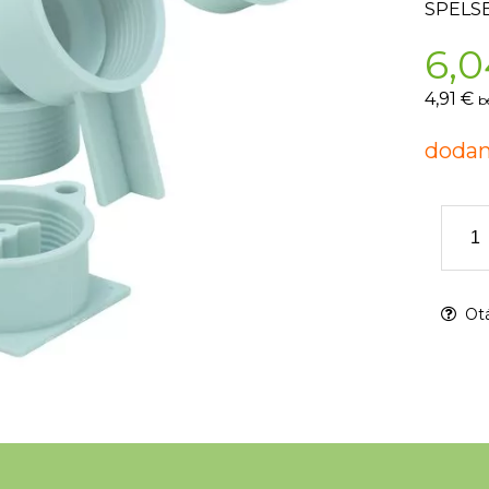
SPELS
6,0
4,91 €
b
dodan
Otá