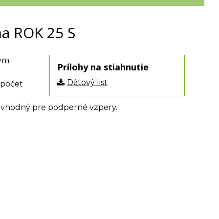
na ROK 25 S
ným
Prílohy na stiahnutie
Dátový list
 počet
, vhodný pre podperné vzpery.