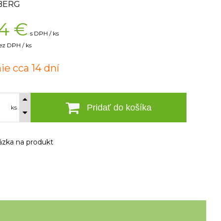
BERG
4
€
s DPH / ks
ez DPH / ks
ie cca 14 dní
Pridať do košíka
ks
zka na produkt