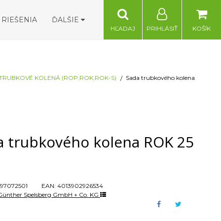
RIEŠENIA
ĎALŠIE
HĽADAJ
PRIHLÁSIŤ
KOŠÍK
TRUBKOVÉ KOLENÁ (ROP,ROK,ROK-S)
Sada trubkového kolena
a trubkového kolena ROK 25
97072501
EAN:
4013902926534
Günther Spelsberg GmbH + Co. KG