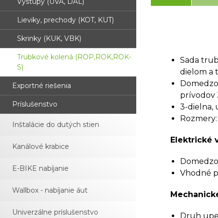
Výstupy (UVA, DAL)
Lieviky, prechody (KOT, KUT)
Skrinky (KUK, VBK)
Trubkové kolená (ROP,ROK,ROK-
Sada tru
S)
dielom a 
Domedzova
Exportné riešenia
prívodov 3
Príslušenstvo
3-dielna,
Rozmery:
Inštalácie do dutých stien
Elektrické v
Kanálové krabice
Domedzova
E-BIKE nabíjanie
Vhodné pr
Wallbox - nabíjanie áut
Mechanické
Univerzálne príslušenstvo
Druh upev