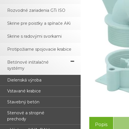
Rozvodné zariadenia GTi ISO
Skrine pre poistky a spínače AKi
Skrine s radovými svorkami
Protipožiarne spojovacie krabice
Betónové inštalačné
systémy
Dielenská výroba
Vstavané krabice
Stavebný betón
Stenové a stropné
prechody
Popis