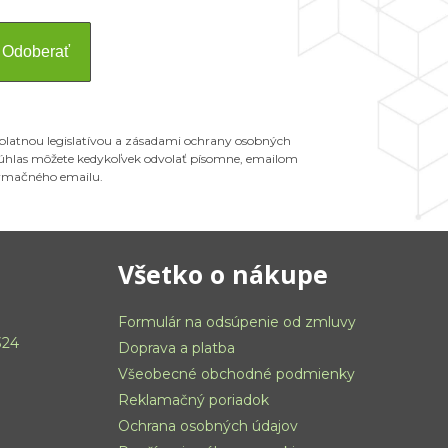
Odoberať
 platnou legislatívou a zásadami ochrany osobných
 Súhlas môžete kedykoľvek odvolať písomne, emailom
ormačného emailu.
Všetko o nákupe
Formulár na odsúpenie od zmluvy
324
Doprava a platba
Všeobecné obchodné podmienky
Reklamačný poriadok
Ochrana osobných údajov