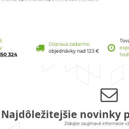
é
Tov
Doprava zadarmo
y
exp
objednávky nad 123 €
150 324
hod
Najdôležitejšie novinky 
Získajte zaujímavé informácie 