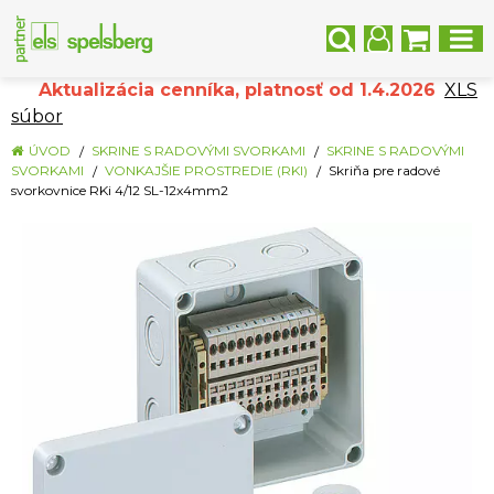
Aktualizácia cenníka, platnosť od 1.4.2026
XLS
súbor
ÚVOD
SKRINE S RADOVÝMI SVORKAMI
SKRINE S RADOVÝMI
SVORKAMI
VONKAJŠIE PROSTREDIE (RKI)
Skriňa pre radové
svorkovnice RKi 4/12 SL-12x4mm2