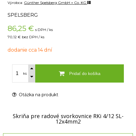
Výrobca:
Günther Spelsberg GmbH + Co. KG
SPELSBERG
86,25
€
s DPH / ks
70,12 €
bez DPH / ks
dodanie cca 14 dní
Pridať do košíka
ks
Otázka na produkt
Skriňa pre radové svorkovnice RKi 4/12 SL-
12x4mm2