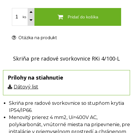
Pridať do košíka
ks
Otázka na produkt
Skriňa pre radové svorkovnice RKi 4/100-L
Prílohy na stiahnutie
Dátový list
Skriňa pre radové svorkovnice so stupňom krytia
IP54/IP66.
Menovitý prierez 4 mm2, Ui=400V AC,
polykarbonát, vnútorné miesta na pripevnenie, pre
inštalácie v priemyselnom prostredí a chránenom