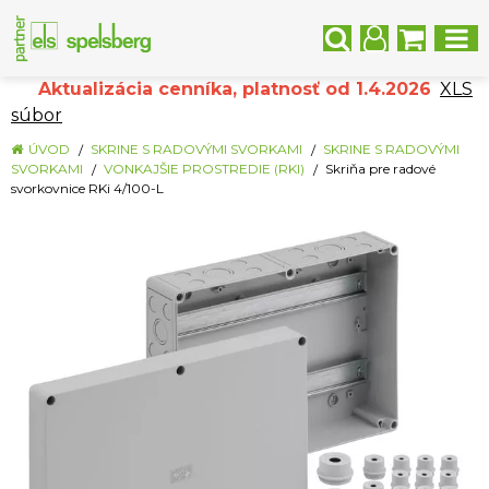
Aktualizácia cenníka, platnosť od 1.4.2026
XLS
súbor
ÚVOD
SKRINE S RADOVÝMI SVORKAMI
SKRINE S RADOVÝMI
SVORKAMI
VONKAJŠIE PROSTREDIE (RKI)
Skriňa pre radové
svorkovnice RKi 4/100-L