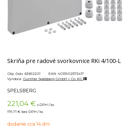
Skriňa pre radové svorkovnice RKi 4/100-L
Obj. čislo:
63692201
EAN:
4013902573417
Výrobca:
Günther Spelsberg GmbH + Co. KG
SPELSBERG
221,04
€
s DPH / ks
179,71 €
bez DPH / ks
dodanie cca 14 dní