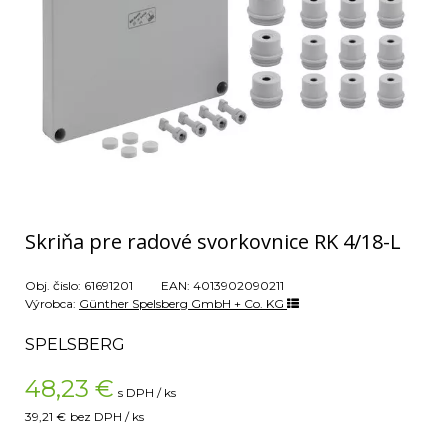
Skriňa pre radové svorkovnice RK 4/18-L
Obj. čislo:
61691201
EAN:
4013902090211
Výrobca:
Günther Spelsberg GmbH + Co. KG
SPELSBERG
48,23
€
s DPH / ks
39,21 €
bez DPH / ks