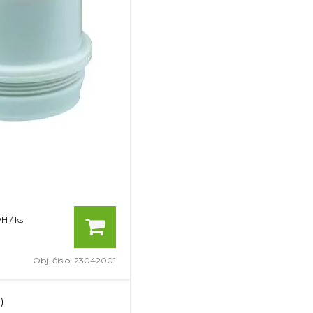
H / ks
Obj. čislo:
23042001
)