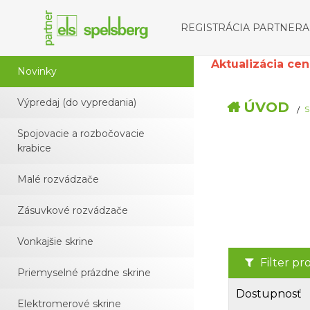
REGISTRÁCIA PARTNERA
Aktualizácia cenní
Novinky
Výpredaj (do vypredania)
ÚVOD
S
Spojovacie a rozbočovacie
krabice
Malé rozvádzače
Zásuvkové rozvádzače
Vonkajšie skrine
Filter p
Priemyselné prázdne skrine
Dostupnosť
Elektromerové skrine