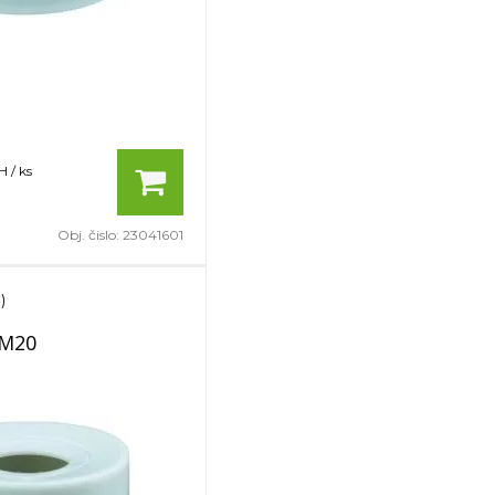
 / ks
Obj. čislo:
23041601
)
 M20