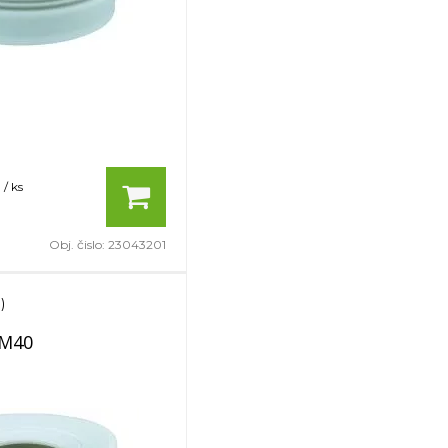
/ ks
Obj. čislo:
23043201
)
 M40