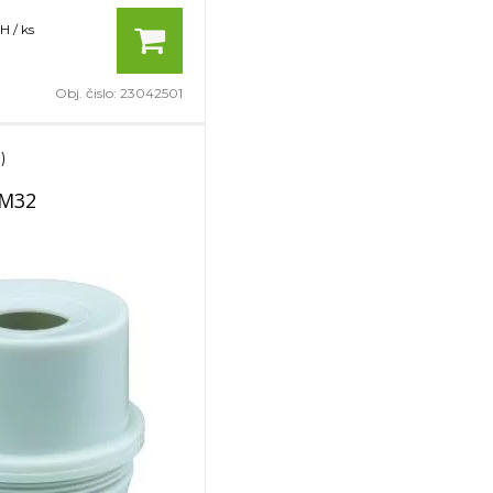
H / ks
Obj. čislo:
23042501
)
 M32