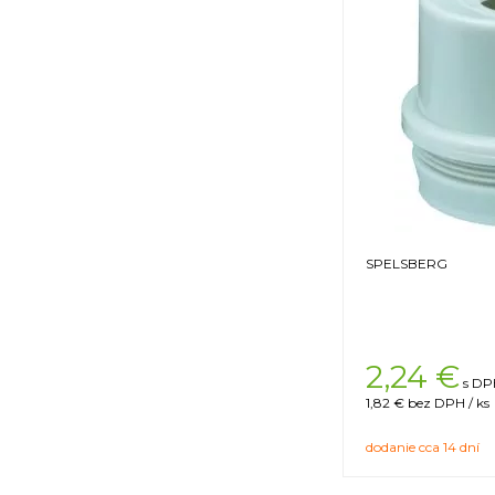
SPELSBERG
2,24
€
s DPH
1,82 €
bez DPH / ks
dodanie cca 14 dní