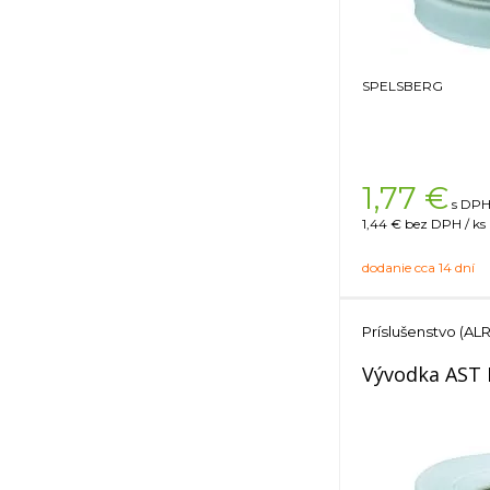
SPELSBERG
1,77
€
s DPH 
1,44 €
bez DPH / ks
dodanie cca 14 dní
Príslušenstvo (ALR
Vývodka AST