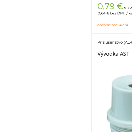
0,79
€
s DP
0,64 €
bez DPH / ks
dodanie cca 14 dní
Príslušenstvo (ALR
Vývodka AST