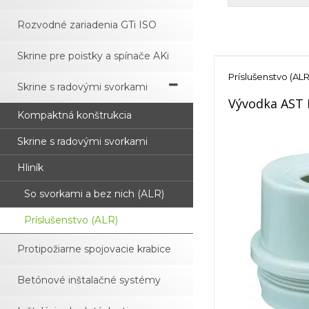
Rozvodné zariadenia GTi ISO
Skrine pre poistky a spínače AKi
Príslušenstvo (ALR
Skrine s radovými svorkami
Vývodka AST
Kompaktná konštrukcia
Skrine s radovými svorkami
Hliník
So svorkami a bez nich (ALR)
Príslušenstvo (ALR)
Protipožiarne spojovacie krabice
Betónové inštalačné systémy