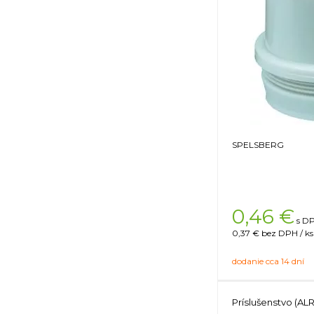
SPELSBERG
0,46
€
s DP
0,37 €
bez DPH / ks
dodanie cca 14 dní
Príslušenstvo (ALR