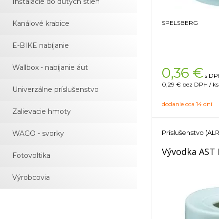
Inštalácie do dutých stien
Kanálové krabice
SPELSBERG
E-BIKE nabíjanie
Wallbox - nabíjanie áut
0,36
€
s DPH
0,29 €
bez DPH / ks
Univerzálne príslušenstvo
dodanie cca 14 dní
Zalievacie hmoty
Príslušenstvo (ALR
WAGO - svorky
Vývodka AST
Fotovoltika
Výrobcovia