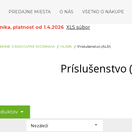
PREDAJNE MIESTA
O NÁS
VŠETKO O NÁKUPE
ka, platnosť od 1.4.2026
XLS súbor
KRINE S RADOVÝMI SVORKAMI
HLINÍK
Príslušenstvo (ALR)
Príslušenstvo 
roduktov
Nezáleží