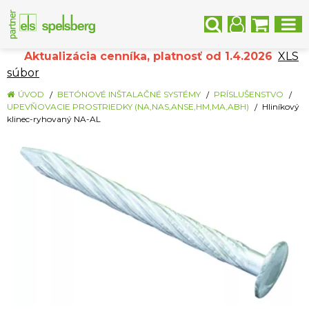
Aktualizácia cenníka, platnosť od 1.4.2026
XLS
súbor
ÚVOD
BETÓNOVÉ INŠTALAČNÉ SYSTÉMY
PRÍSLUŠENSTVO
UPEVŇOVACIE PROSTRIEDKY (NA,NAS,ANSE,HM,MA,ABH)
Hliníkový
klinec-ryhovaný NA-AL