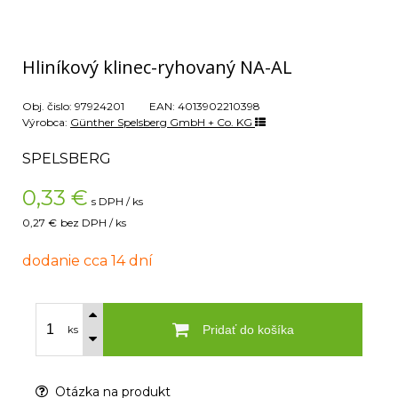
Hliníkový klinec-ryhovaný NA-AL
Obj. čislo:
97924201
EAN:
4013902210398
Výrobca:
Günther Spelsberg GmbH + Co. KG
SPELSBERG
0,33
€
s DPH / ks
0,27 €
bez DPH / ks
dodanie cca 14 dní
Pridať do košíka
ks
Otázka na produkt