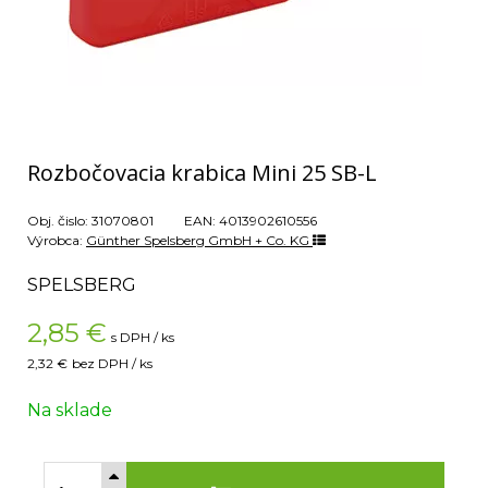
Rozbočovacia krabica Mini 25 SB-L
Obj. čislo:
31070801
EAN:
4013902610556
Výrobca:
Günther Spelsberg GmbH + Co. KG
SPELSBERG
2,85
€
s DPH / ks
2,32 €
bez DPH / ks
Na sklade