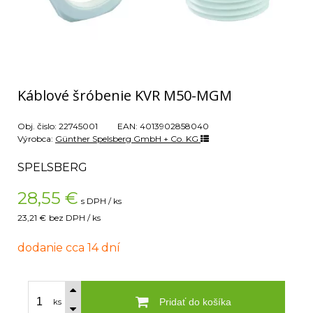
Káblové šróbenie KVR M50-MGM
Obj. čislo:
22745001
EAN:
4013902858040
Výrobca:
Günther Spelsberg GmbH + Co. KG
SPELSBERG
28,55
€
s DPH / ks
23,21 €
bez DPH / ks
dodanie cca 14 dní
Pridať do košíka
ks