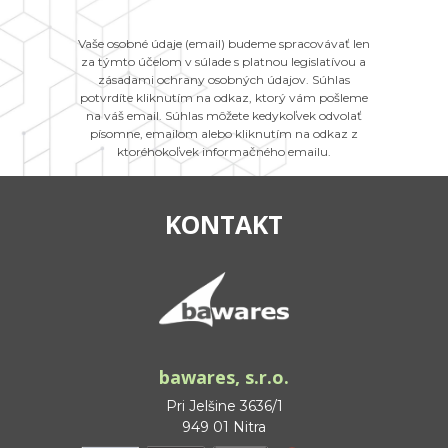
Vaše osobné údaje (email) budeme spracovávať len
za týmto účelom v súlade s platnou legislatívou a
zásadami ochrany osobných údajov. Súhlas
potvrdíte kliknutím na odkaz, ktorý vám pošleme
na váš email. Súhlas môžete kedykoľvek odvolať
písomne, emailom alebo kliknutím na odkaz z
ktoréhokoľvek informačného emailu.
KONTAKT
bawares, s.r.o.
Pri Jelšine 3636/1
949 01 Nitra