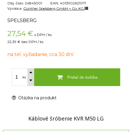
Obj. čislo:
24845001
EAN:
4013902621071
Výrobca:
Günther Spelsberg GmbH + Co. KG
SPELSBERG
27,54
€
s DPH / ks
22,39 €
bez DPH / ks
na tel. vyžiadanie, cca 30 dní
Pridať do košíka
ks
Otázka na produkt
Káblové šróbenie KVR M50 LG