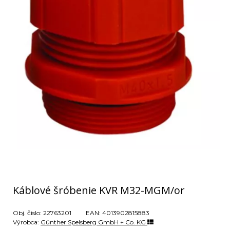
Káblové šróbenie KVR M32-MGM/or
Obj. čislo:
22763201
EAN:
4013902815883
Výrobca:
Günther Spelsberg GmbH + Co. KG