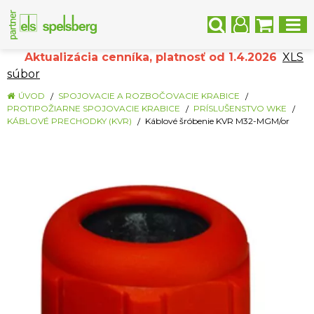
Aktualizácia cenníka, platnosť od 1.4.2026
XLS
súbor
ÚVOD
SPOJOVACIE A ROZBOČOVACIE KRABICE
PROTIPOŽIARNE SPOJOVACIE KRABICE
PRÍSLUŠENSTVO WKE
KÁBLOVÉ PRECHODKY (KVR)
Káblové šróbenie KVR M32-MGM/or