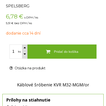
SPELSBERG
6,78
€
s DPH / ks
5,51 €
bez DPH / ks
dodanie cca 14 dní
Pridať do košíka
ks
Otázka na produkt
Káblové šróbenie KVR M32-MGM/or
Prílohy na stiahnutie