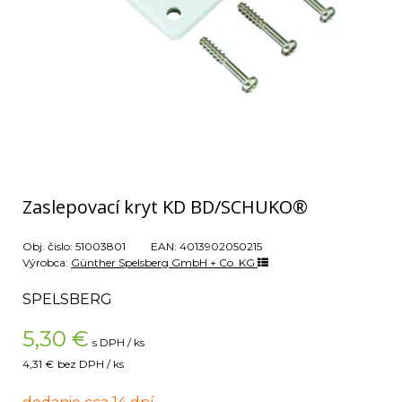
Zaslepovací kryt KD BD/SCHUKO®
Obj. čislo:
51003801
EAN:
4013902050215
Výrobca:
Günther Spelsberg GmbH + Co. KG
SPELSBERG
5,30
€
s DPH / ks
4,31 €
bez DPH / ks