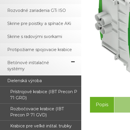
Rozvodné zariadenia GTi ISO
Skrine pre poistky a spínače AKi
Skrine s radovými svorkami
Protipožiarne spojovacie krabice
Betónové inštalačné
systémy
Dielenská výroba
Prístrojové krabice (IBT Precon P
71 GRD)
Popis
Rozbočovacie krabice (IBT
Precon P 71 GVD)
Krabice pre veľké inštal. trubky