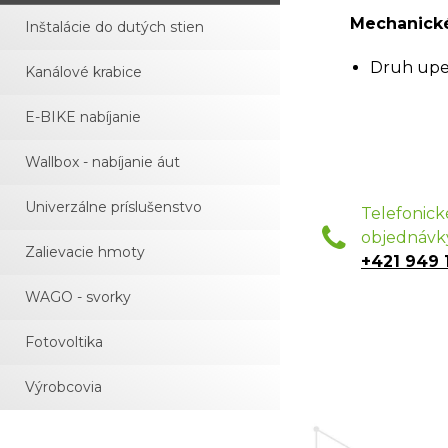
Mechanické
Inštalácie do dutých stien
Druh upev
Kanálové krabice
E-BIKE nabíjanie
Wallbox - nabíjanie áut
Univerzálne príslušenstvo
Telefonick
objednávk
Zalievacie hmoty
+421 949 
WAGO - svorky
Fotovoltika
Výrobcovia