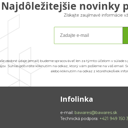
Najdôležitejšie novinky 
Získajte zaujímavé informácie 
aše osobné údaje (email) budeme spracovávať len za týmto účelom v súlade s
ajov. Súhlas potvrdíte kliknutím na odkaz, ktorý vám pošleme na váš email.
alebo kliknutím na odkaz z ktoréhokoľvek inf
Infolinka
e-mail:
bawares@bawares.sk
Technická podpora:
+421 949 150 