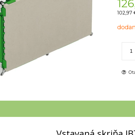
126
102,97 
dodan
Otá
Vstavaná skriňa I