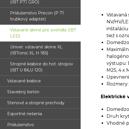
(IBT P71 GRO)
Príslušenstvo Precon (P 71
Vstavaná 
trubkový adaptér)
NV/HV/LED
inštaláci
Vstavané skrine pre svietidlá (IBT
tiež s oz
LED)
Domedzova
Univer. vstavané skrine XL
Maximálna
(IBTronic XL H 185)
halogénov
výstupu: 
Stropné krabice do hot. stropov
(IBT U 86,U 120)
M25, 4 x 
Upevnenie
Vstavané krabice
Rozmery:
Stavebný betón
Elektrické v
Stenové a stropné prechody
Domedzova
Exportné riešenia
Druh kryti
Vhodné pr
Príslušenstvo