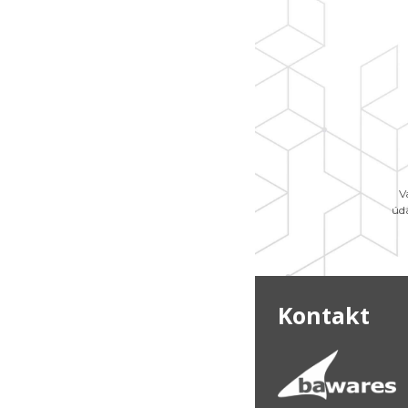
V
úd
Kontakt