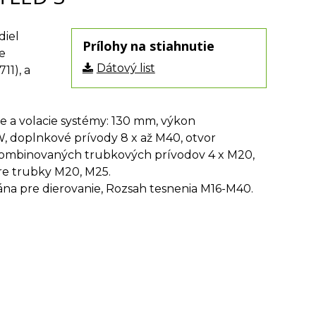
diel
Prílohy na stiahnutie
e
Dátový list
11), a
e a volacie systémy: 130 mm, výkon
W, doplnkové prívody 8 x až M40, otvor
 kombinovaných trubkových prívodov 4 x M20,
re trubky M20, M25.
na pre dierovanie, Rozsah tesnenia M16-M40.