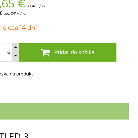
,65
€
s DPH / ks
€
bez DPH / ks
ie cca 14 dní
Pridať do košíka
ks
zka na produkt
BTLED 3