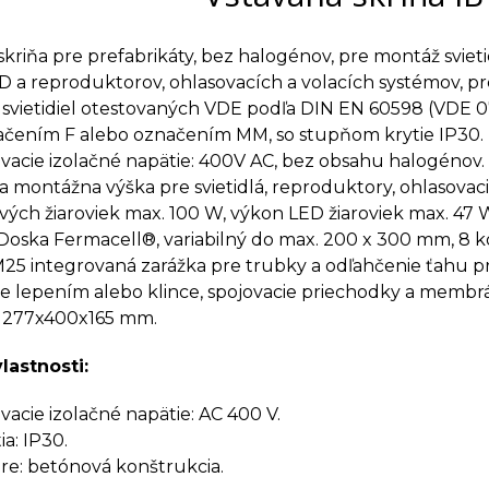
skriňa pre prefabrikáty, bez halogénov, pre montáž svieti
 a reproduktorov, ohlasovacích a volacích systémov, pr
u svietidiel otestovaných VDE podľa DIN EN 60598 (VDE 07
načením F alebo označením MM, so stupňom krytie IP30.
cie izolačné napätie: 400V AC, bez obsahu halogénov.
 montážna výška pre svietidlá, reproduktory, ohlasovaci
ých žiaroviek max. 100 W, výkon LED žiaroviek max. 47 
Doska Fermacell®, variabilný do max. 200 x 300 mm, 8
M25 integrovaná zarážka pre trubky a odľahčenie ťahu p
 lepením alebo klince, spojovacie priechodky a membrá
 277x400x165 mm.
lastnosti:
cie izolačné napätie: AC 400 V.
a: IP30.
e: betónová konštrukcia.