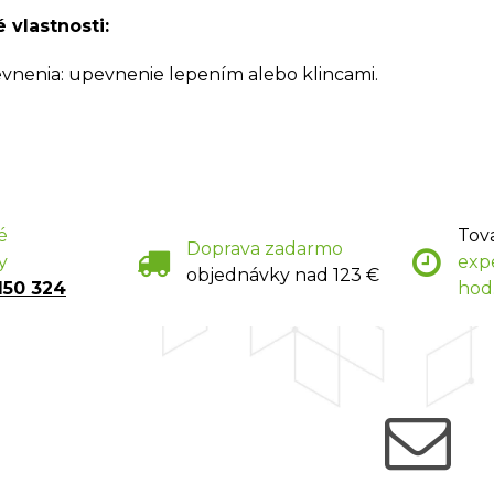
 vlastnosti:
nenia: upevnenie lepením alebo klincami.
é
Tov
Doprava zadarmo
y
exp
objednávky nad 123 €
150 324
hod