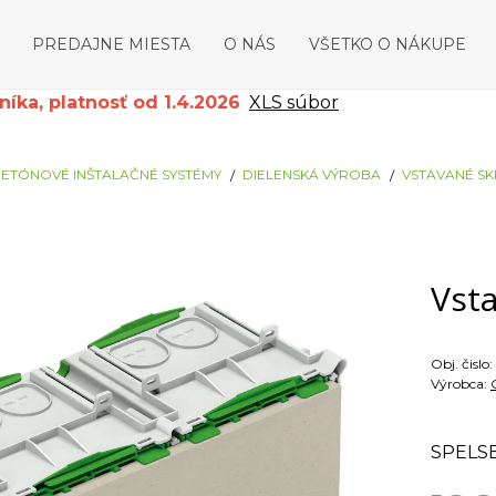
PREDAJNE MIESTA
O NÁS
VŠETKO O NÁKUPE
ka, platnosť od 1.4.2026
XLS súbor
ETÓNOVÉ INŠTALAČNÉ SYSTÉMY
DIELENSKÁ VÝROBA
VSTAVANÉ SKR
Vsta
Obj. čislo:
Výrobca:
SPELS