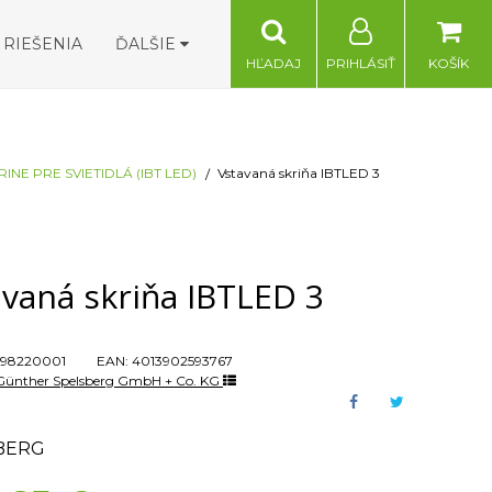
RIEŠENIA
ĎALŠIE
HĽADAJ
PRIHLÁSIŤ
KOŠÍK
INE PRE SVIETIDLÁ (IBT LED)
Vstavaná skriňa IBTLED 3
vaná skriňa IBTLED 3
98220001
EAN:
4013902593767
Günther Spelsberg GmbH + Co. KG
BERG