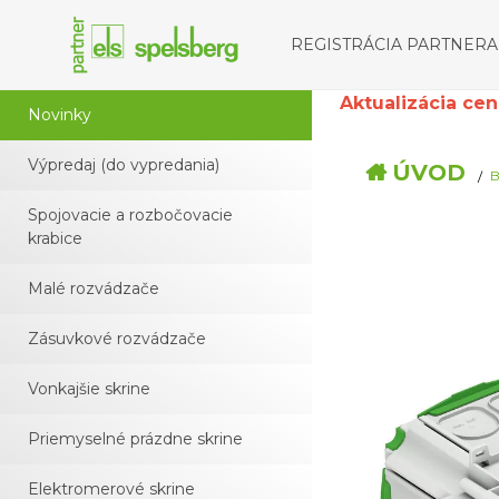
REGISTRÁCIA PARTNERA
Aktualizácia cenní
Novinky
Výpredaj (do vypredania)
ÚVOD
B
Spojovacie a rozbočovacie
krabice
Malé rozvádzače
Zásuvkové rozvádzače
Vonkajšie skrine
Priemyselné prázdne skrine
Elektromerové skrine