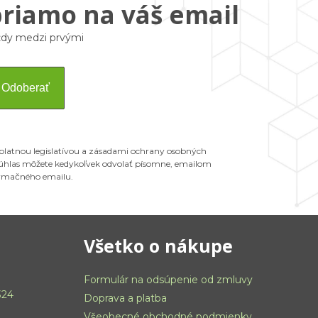
priamo na váš email
vždy medzi prvými
Odoberať
 platnou legislatívou a zásadami ochrany osobných
 Súhlas môžete kedykoľvek odvolať písomne, emailom
ormačného emailu.
Všetko o nákupe
Formulár na odsúpenie od zmluvy
324
Doprava a platba
Všeobecné obchodné podmienky