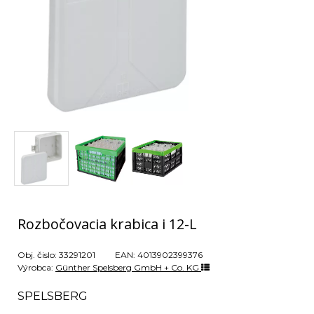
Rozbočovacia krabica i 12-L
Obj. čislo:
33291201
EAN:
4013902399376
Výrobca:
Günther Spelsberg GmbH + Co. KG
SPELSBERG