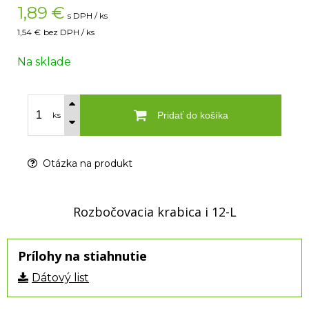
1,89
€
s DPH / ks
1,54 €
bez DPH / ks
Na sklade
Pridať do košíka
ks
Otázka na produkt
Rozbočovacia krabica i 12-L
Prílohy na stiahnutie
Dátový list