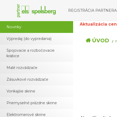
REGISTRÁCIA PARTNERA
Aktualizácia cenní
Novinky
Výpredaj (do vypredania)
ÚVOD
I
Spojovacie a rozbočovacie
krabice
Malé rozvádzače
Zásuvkové rozvádzače
Vonkajšie skrine
Priemyselné prázdne skrine
Elektromerové skrine