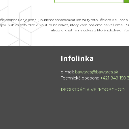
aše osobné údaje (email) budeme spracovávať len za týmto účelom v súlade s
ajov. Súhlas potvrdíte kliknutím na odkaz, ktorý vám pošleme na váš email.
alebo kliknutím na odkaz z ktoréhokoľvek inf
Infolinka
e-mail:
bawares@bawares.sk
Technická podpora:
+421 949 150 
REGISTRÁCIA VEĽKOOBCHOD