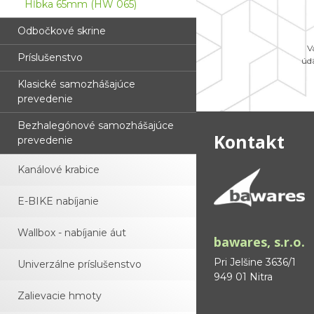
Hĺbka 65mm (HW 065)
Odbočkové skrine
V
Príslušenstvo
úd
Klasické samozhášajúce
prevedenie
Bezhalegónové samozhášajúce
Kontakt
prevedenie
Kanálové krabice
E-BIKE nabíjanie
Wallbox - nabíjanie áut
bawares, s.r.o.
Pri Jelšine 3636/1
Univerzálne príslušenstvo
949 01 Nitra
Zalievacie hmoty