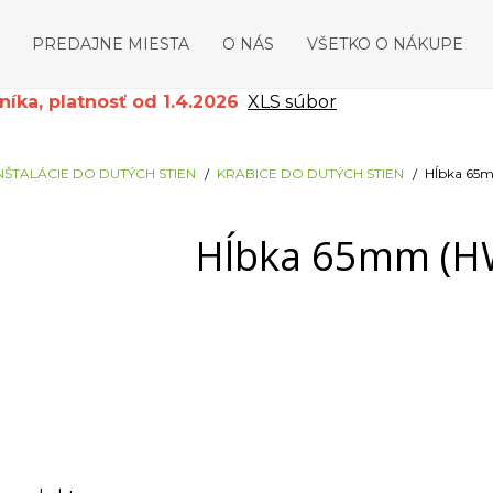
PREDAJNE MIESTA
O NÁS
VŠETKO O NÁKUPE
ka, platnosť od 1.4.2026
XLS súbor
NŠTALÁCIE DO DUTÝCH STIEN
KRABICE DO DUTÝCH STIEN
Hĺbka 65
Hĺbka 65mm (H