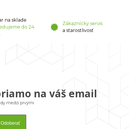
ar na sklade
Zákaznícky servis
edujeme do 24
a starostlivosť
.
priamo na váš email
vždy medzi prvými
Odoberať