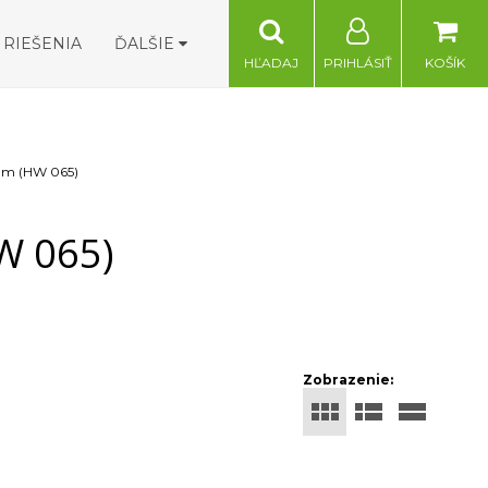
RIEŠENIA
ĎALŠIE
HĽADAJ
PRIHLÁSIŤ
KOŠÍK
mm (HW 065)
W 065)
Zobrazenie: