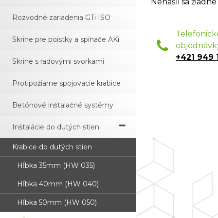
Nenašli sa žiadne
Rozvodné zariadenia GTi ISO
Telefonick
Skrine pre poistky a spínače AKi
objednávk
+421 949 
Skrine s radovými svorkami
Protipožiarne spojovacie krabice
Betónové inštalačné systémy
Inštalácie do dutých stien
Krabice do dutých stien
Hĺbka 35mm (HW 035)
Hĺbka 40mm (HW 040)
Hĺbka 50mm (HW 050)