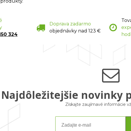
 produkty.
é
Tov
Doprava zadarmo
y
exp
objednávky nad 123 €
150 324
hod
Najdôležitejšie novinky 
Získajte zaujímavé informácie 