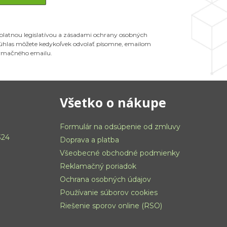
 platnou legislatívou a zásadami ochrany osobných
 Súhlas môžete kedykoľvek odvolať písomne, emailom
ormačného emailu.
Všetko o nákupe
Formulár na odsúpenie od zmluvy
324
Doprava a platba
Všeobecné obchodné podmienky
Reklamačný poriadok
Ochrana osobných údajov
Používanie súborov cookies
Riešenie sporov online (RSO)