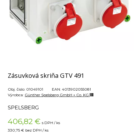
Zásuvková skriňa GTV 491
Obj. čislo:
01049101
EAN:
4013902055081
Výrobca:
Günther Spelsberg GmbH + Co. KG
SPELSBERG
406,82
€
s DPH / ks
330,75 €
bez DPH / ks