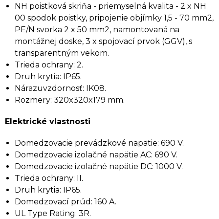
NH poistková skriňa - priemyselná kvalita - 2 x NH
00 spodok poistky, pripojenie objímky 1,5 - 70 mm2,
PE/N svorka 2 x 50 mm2, namontovaná na
montážnej doske, 3 x spojovací prvok (GGV), s
transparentným vekom.
Trieda ochrany: 2.
Druh krytia: IP65.
Nárazuvzdornosť: IK08.
Rozmery: 320x320x179 mm.
Elektrické vlastnosti
Domedzovacie prevádzkové napätie: 690 V.
Domedzovacie izolačné napätie AC: 690 V.
Domedzovacie izolačné napätie DC: 1000 V.
Trieda ochrany: II.
Druh krytia: IP65.
Domedzovací prúd: 160 A.
UL Type Rating: 3R.