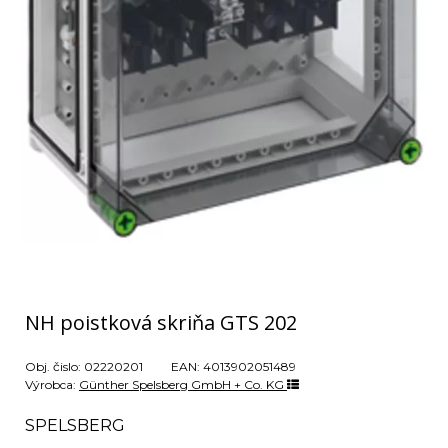
NH poistková skriňa GTS 202
Obj. čislo:
02220201
EAN:
4013902051489
Výrobca:
Günther Spelsberg GmbH + Co. KG
SPELSBERG