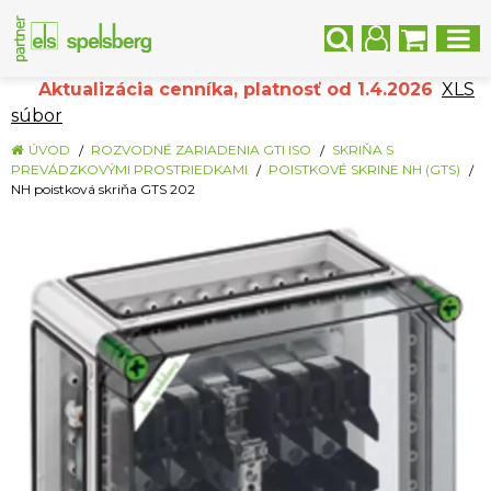
Aktualizácia cenníka, platnosť od 1.4.2026
XLS
súbor
ÚVOD
ROZVODNÉ ZARIADENIA GTI ISO
SKRIŇA S
PREVÁDZKOVÝMI PROSTRIEDKAMI
POISTKOVÉ SKRINE NH (GTS)
NH poistková skriňa GTS 202