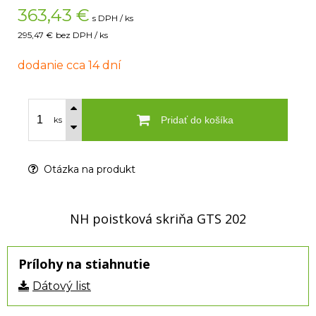
363,43
€
s DPH / ks
295,47 €
bez DPH / ks
dodanie cca 14 dní
Pridať do košíka
ks
Otázka na produkt
NH poistková skriňa GTS 202
Prílohy na stiahnutie
Dátový list