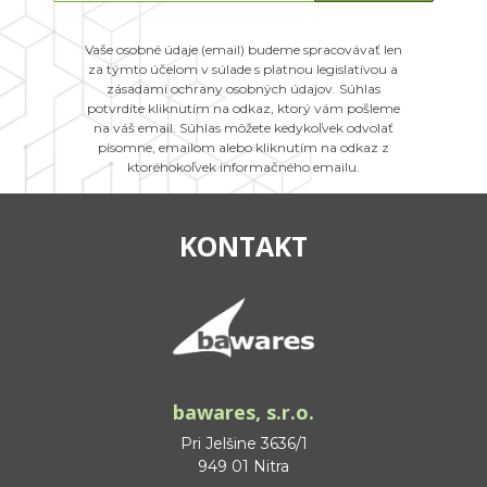
Vaše osobné údaje (email) budeme spracovávať len
za týmto účelom v súlade s platnou legislatívou a
zásadami ochrany osobných údajov. Súhlas
potvrdíte kliknutím na odkaz, ktorý vám pošleme
na váš email. Súhlas môžete kedykoľvek odvolať
písomne, emailom alebo kliknutím na odkaz z
ktoréhokoľvek informačného emailu.
KONTAKT
bawares, s.r.o.
Pri Jelšine 3636/1
949 01 Nitra