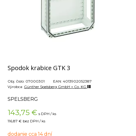
Spodok krabice GTK 3
Obj. čislo:
07000301
EAN:
4013902052387
Výrobca:
Günther Spelsberg GmbH + Co. KG
SPELSBERG
143,75
€
s DPH / ks
116,87 €
bez DPH / ks
dodanie cca 14 dní