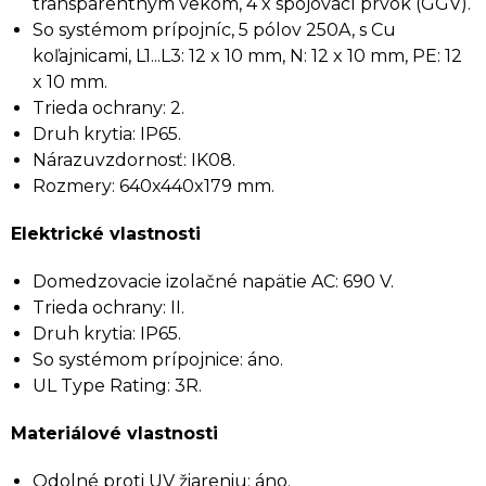
transparentným vekom, 4 x spojovací prvok (GGV).
So systémom prípojníc, 5 pólov 250A, s Cu
koľajnicami, L1...L3: 12 x 10 mm, N: 12 x 10 mm, PE: 12
x 10 mm.
Trieda ochrany: 2.
Druh krytia: IP65.
Nárazuvzdornosť: IK08.
Rozmery: 640x440x179 mm.
Elektrické vlastnosti
Domedzovacie izolačné napätie AC: 690 V.
Trieda ochrany: II.
Druh krytia: IP65.
So systémom prípojnice: áno.
UL Type Rating: 3R.
Materiálové vlastnosti
Odolné proti UV žiareniu: áno.