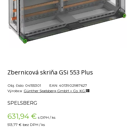
Zbernicová skriňa GSi 553 Plus
Obj. čislo:
04155301
EAN:
4013902987627
Výrobca:
Günther Spelsberg GmbH + Co. KG
SPELSBERG
631,94
€
s DPH / ks
513,77 €
bez DPH / ks