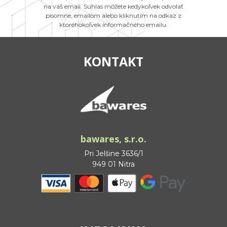
na váš email. Súhlas môžete kedykoľvek odvolať
písomne, emailom alebo kliknutím na odkaz z
ktoréhokoľvek informačného emailu.
KONTAKT
bawares, s.r.o.
Pri Jelšine 3636/1
949 01 Nitra