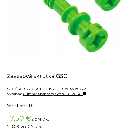
Závesová skrutka GSC
Obj. čislo:
07071001
EAN:
4013902050703
Výrobca:
Günther Spelsberg GmbH + Co. KG
SPELSBERG
17,50
€
s DPH / ks
14,23 €
bez DPH / ks