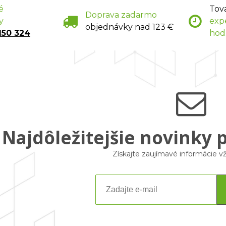
é
Tov
Doprava zadarmo
y
exp
objednávky nad 123 €
150 324
hod
Najdôležitejšie novinky 
Získajte zaujímavé informácie 