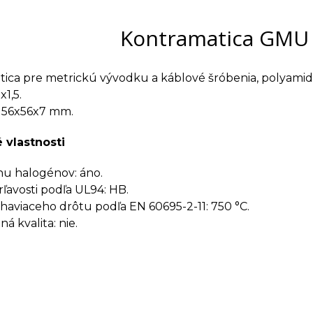
Kontramatica GMU
ica pre metrickú vývodku a káblové šróbenia, polyamid
1,5.
 56x56x7 mm.
 vlastnosti
u halogénov: áno.
rľavosti podľa UL94: HB.
haviaceho drôtu podľa EN 60695-2-11: 750 °C.
á kvalita: nie.