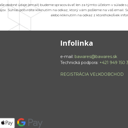
aše osobné údaje (email) budeme spracovávať len za týmto účelom v súlade s
ajov. Súhlas potvrdíte kliknutím na odkaz, ktorý vám pošleme na váš email.
alebo kliknutím na odkaz z ktoréhokoľvek inf
Infolinka
e-mail:
bawares@bawares.sk
Technická podpora:
+421 949 150 
REGISTRÁCIA VEĽKOOBCHOD