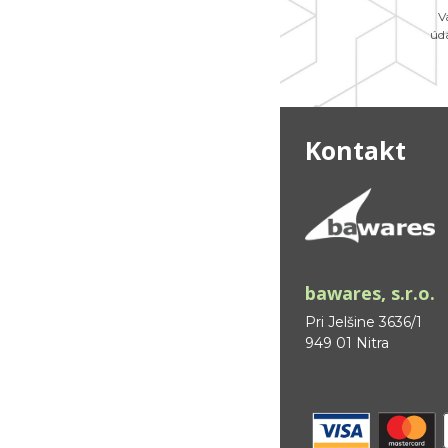
V
úd
Kontakt
bawares, s.r.o.
Pri Jelšine 3636/1
949 01 Nitra