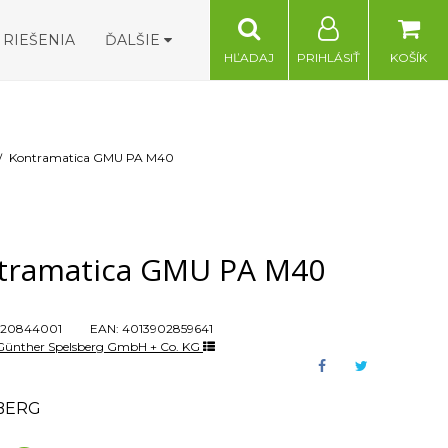
RIEŠENIA
ĎALŠIE
HĽADAJ
PRIHLÁSIŤ
KOŠÍK
Kontramatica GMU PA M40
tramatica GMU PA M40
20844001
EAN:
4013902859641
Günther Spelsberg GmbH + Co. KG
BERG