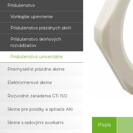
Príslušenstvo
Vonkajšie upevnenie
Príslušenstvo prázdnych skríň
Príslušenstvo skriňových
rozvádzačov
Príslušenstvo univerzálne
Priemyselné prázdne skrine
Elektromerové skrine
Rozvodné zariadenia GTi ISO
Skrine pre poistky a spínače AKi
Skrine s radovými svorkami
Popis