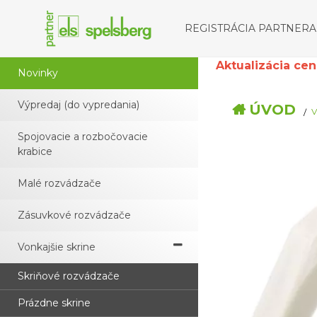
REGISTRÁCIA PARTNERA
Aktualizácia cenní
Novinky
Výpredaj (do vypredania)
ÚVOD
V
Spojovacie a rozbočovacie
krabice
Malé rozvádzače
Zásuvkové rozvádzače
Vonkajšie skrine
Skriňové rozvádzače
Prázdne skrine