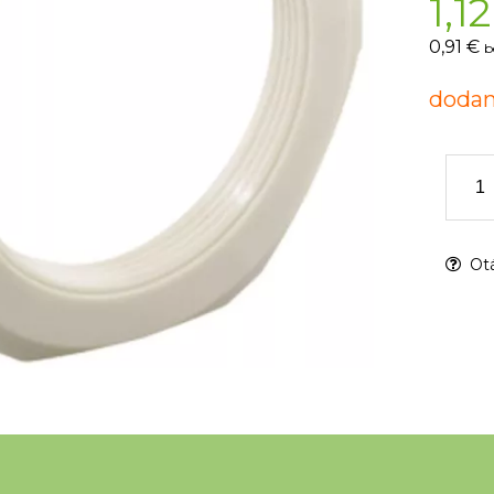
1,12
0,91 €
b
dodan
Otá