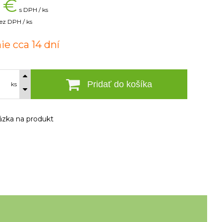
€
s DPH / ks
ez DPH / ks
ie cca 14 dní
Pridať do košíka
ks
zka na produkt