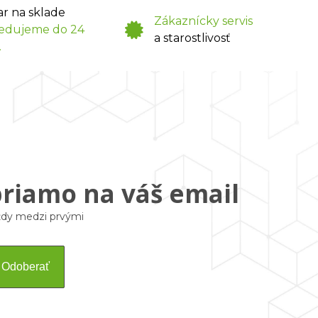
ar na sklade
Zákaznícky servis
edujeme do 24
a starostlivosť
.
priamo na váš email
vždy medzi prvými
Odoberať