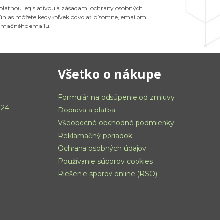
 platnou legislatívou a zásadami ochrany osobných
 Súhlas môžete kedykoľvek odvolať písomne, emailom
ormačného emailu.
Všetko o nákupe
Formulár na odsúpenie od zmluvy
324
Doprava a platba
Všeobecné obchodné podmienky
Reklamačný poriadok
Ochrana osobných údajov
Používanie súborov cookies
Riešenie sporov online (RSO)