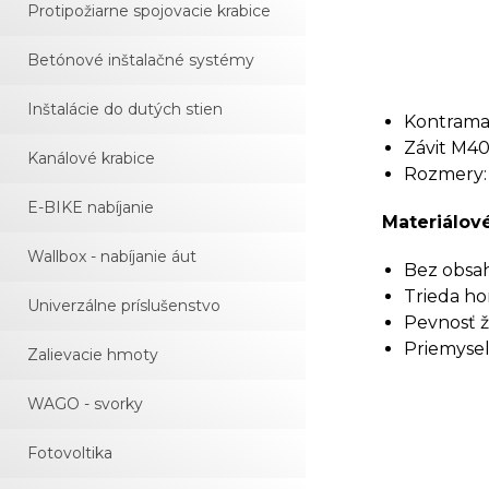
Protipožiarne spojovacie krabice
Betónové inštalačné systémy
Inštalácie do dutých stien
Kontramat
Závit M40x
Kanálové krabice
Rozmery:
E-BIKE nabíjanie
Materiálové
Wallbox - nabíjanie áut
Bez obsah
Trieda ho
Univerzálne príslušenstvo
Pevnosť ž
Priemyseln
Zalievacie hmoty
WAGO - svorky
Fotovoltika