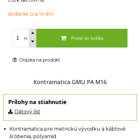
0,35 €
bez DPH / ks
dodanie cca 14 dní
Pridať do košíka
ks
Otázka na produkt
Kontramatica GMU PA M16
Prílohy na stiahnutie
Dátový list
Kontramatica pre metrickú vývodku a káblové
šróbenia, polyamid.