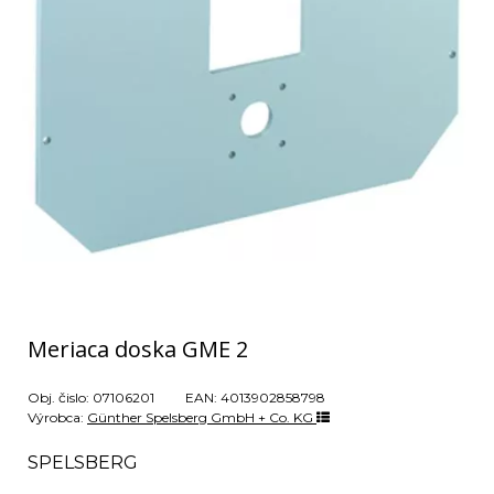
Meriaca doska GME 2
Obj. čislo:
07106201
EAN:
4013902858798
Výrobca:
Günther Spelsberg GmbH + Co. KG
SPELSBERG