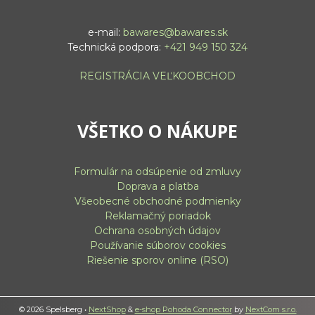
e-mail:
bawares@bawares.sk
Technická podpora:
+421 949 150 324
REGISTRÁCIA VEĽKOOBCHOD
VŠETKO O NÁKUPE
Formulár na odsúpenie od zmluvy
Doprava a platba
Všeobecné obchodné podmienky
Reklamačný poriadok
Ochrana osobných údajov
Používanie súborov cookies
Riešenie sporov online (RSO)
© 2026 Spelsberg •
NextShop
&
e-shop Pohoda Connector
by
NextCom s.r.o.