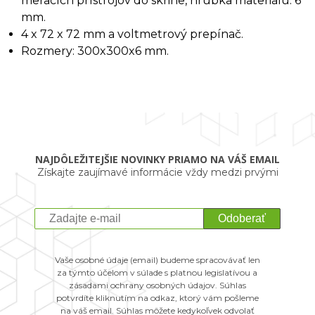
meracích prístrojov do skrine, hrúbka materiálu: 6
mm.
4 x 72 x 72 mm a voltmetrový prepínač.
Rozmery: 300x300x6 mm.
NAJDÔLEŽITEJŠIE NOVINKY PRIAMO NA VÁŠ EMAIL
Získajte zaujímavé informácie vždy medzi prvými
Odoberať
Vaše osobné údaje (email) budeme spracovávať len
za týmto účelom v súlade s platnou legislatívou a
zásadami ochrany osobných údajov. Súhlas
potvrdíte kliknutím na odkaz, ktorý vám pošleme
na váš email. Súhlas môžete kedykoľvek odvolať