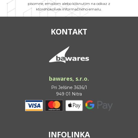
písomne, emailom alebo kliknutím na odkaz z
ktoréhokoľvek informačného emailu.
KONTAKT
bawares, s.r.o.
Pri Jelšine 3636/1
949 01 Nitra
INFOLINKA