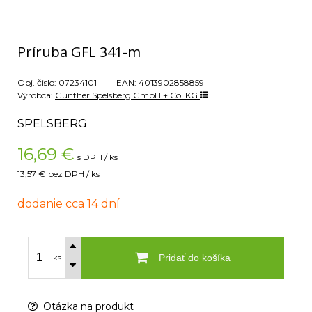
Príruba GFL 341-m
Obj. čislo:
07234101
EAN:
4013902858859
Výrobca:
Günther Spelsberg GmbH + Co. KG
SPELSBERG
16,69
€
s DPH / ks
13,57 €
bez DPH / ks
dodanie cca 14 dní
Pridať do košíka
ks
Otázka na produkt