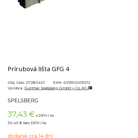
Prírubová lišta GFG 4
Obj. čislo:
07280401
EAN:
4013902051212
Výrobca:
Günther Spelsberg GmbH + Co. KG
SPELSBERG
37,43
€
s DPH / ks
30,43 €
bez DPH / ks
dodanie cca 14 dní