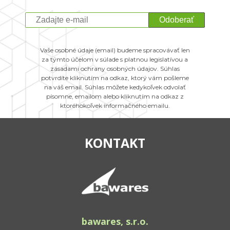
Odoberať
Vaše osobné údaje (email) budeme spracovávať len
za týmto účelom v súlade s platnou legislatívou a
zásadami ochrany osobných údajov. Súhlas
potvrdíte kliknutím na odkaz, ktorý vám pošleme
na váš email. Súhlas môžete kedykoľvek odvolať
písomne, emailom alebo kliknutím na odkaz z
ktoréhokoľvek informačného emailu.
KONTAKT
bawares, s.r.o.