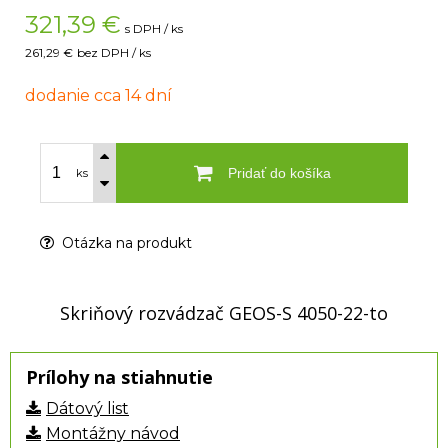
321,39
€
s DPH / ks
261,29 €
bez DPH / ks
dodanie cca 14 dní
Pridať do košíka
ks
Otázka na produkt
Skriňový rozvádzač GEOS-S 4050-22-to
Prílohy na stiahnutie
Dátový list
Montážny návod