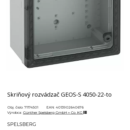
Skriňový rozvádzač GEOS-S 4050-22-to
Obj. čislo:
71174501
EAN:
4013902640676
Výrobca:
Günther Spelsberg GmbH + Co. KG
SPELSBERG