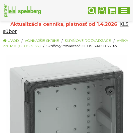
Aktualizácia cenníka, platnosť od 1.4.2026
XLS
súbor
ÚVOD
VONKAJŠIE SKRINE
SKRIŇOVÉ ROZVÁDZAČE
VÝŠKA
226 MM (GEOS-S -22)
Skriňový rozvádzač GEOS-S 4050-22-to