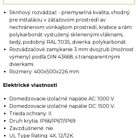
Skriňový rozvádzač - priemyselná kvalita, vhodný
pre inštaláciu v záťažovom prostredí av
nechránenom vonkajšom prostredí, krabice a rám:
polykarbonát vystužený sklenenými vláknami,
šedý, podobný RAL 7035, dvierka: polykarbonát.
Rozvádzačové zamykanie 3 mm dvojzub (možnosť
výmeny) podľa DIN 43668, s transparentnými
dvierkami.
Rozmery: 400x500x226 mm.
Elektrické vlastnosti
Domedzovacie izolačné napätie AC: 1000 V.
Domedzovacie izolačné napätie DC: 1500 V.
Trieda ochrany: II.
Druh krytia: IP66/IP67/IP69.
Zavzdušnené: nie.
UL Type Rating: 4X, 12/12K.