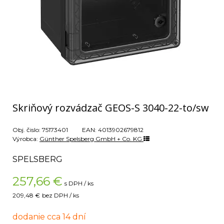
Skriňový rozvádzač GEOS-S 3040-22-to/sw
Obj. čislo:
75173401
EAN:
4013902679812
Výrobca:
Günther Spelsberg GmbH + Co. KG
SPELSBERG
257,66
€
s DPH / ks
209,48 €
bez DPH / ks
dodanie cca 14 dní