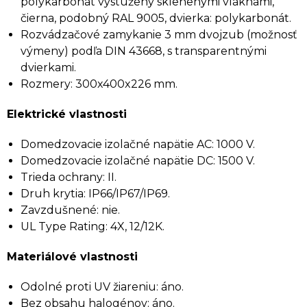
polykarbonát vystužený sklenenými vláknami,
čierna, podobný RAL 9005, dvierka: polykarbonát.
Rozvádzačové zamykanie 3 mm dvojzub (možnosť
výmeny) podľa DIN 43668, s transparentnými
dvierkami.
Rozmery: 300x400x226 mm.
Elektrické vlastnosti
Domedzovacie izolačné napätie AC: 1000 V.
Domedzovacie izolačné napätie DC: 1500 V.
Trieda ochrany: II.
Druh krytia: IP66/IP67/IP69.
Zavzdušnené: nie.
UL Type Rating: 4X, 12/12K.
Materiálové vlastnosti
Odolné proti UV žiareniu: áno.
Bez obsahu halogénov: áno.