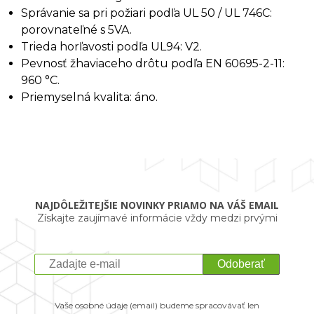
Správanie sa pri požiari podľa UL 50 / UL 746C:
porovnateľné s 5VA.
Trieda horľavosti podľa UL94: V2.
Pevnosť žhaviaceho drôtu podľa EN 60695-2-11:
960 °C.
Priemyselná kvalita: áno.
NAJDÔLEŽITEJŠIE NOVINKY PRIAMO NA VÁŠ EMAIL
Získajte zaujímavé informácie vždy medzi prvými
Odoberať
Vaše osobné údaje (email) budeme spracovávať len