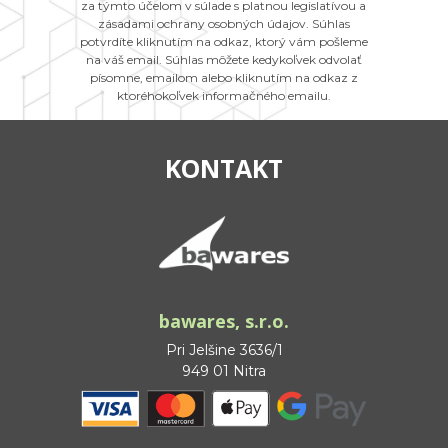
za týmto účelom v súlade s platnou legislatívou a
zásadami ochrany osobných údajov. Súhlas
potvrdíte kliknutím na odkaz, ktorý vám pošleme
na váš email. Súhlas môžete kedykoľvek odvolať
písomne, emailom alebo kliknutím na odkaz z
ktoréhokoľvek informačného emailu.
KONTAKT
bawares, s.r.o.
Pri Jelšine 3636/1
949 01 Nitra