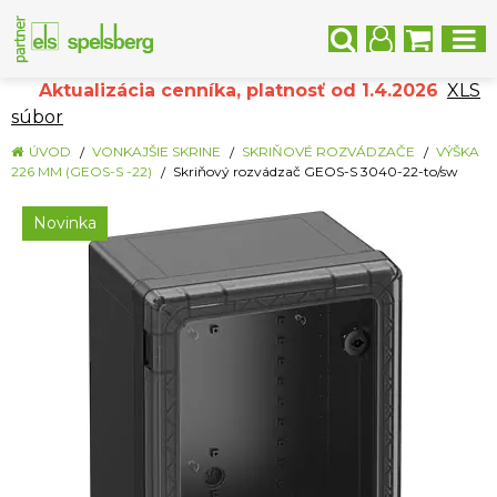
Aktualizácia cenníka, platnosť od 1.4.2026
XLS
súbor
ÚVOD
VONKAJŠIE SKRINE
SKRIŇOVÉ ROZVÁDZAČE
VÝŠKA
226 MM (GEOS-S -22)
Skriňový rozvádzač GEOS-S 3040-22-to/sw
Novinka