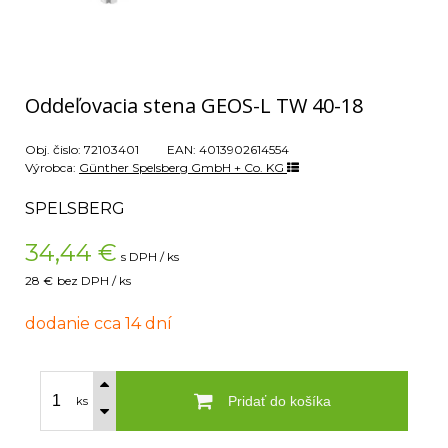
Oddeľovacia stena GEOS-L TW 40-18
Obj. čislo:
72103401
EAN:
4013902614554
Výrobca:
Günther Spelsberg GmbH + Co. KG
SPELSBERG
34,44
€
s DPH / ks
28 €
bez DPH / ks
dodanie cca 14 dní
Pridať do košíka
ks