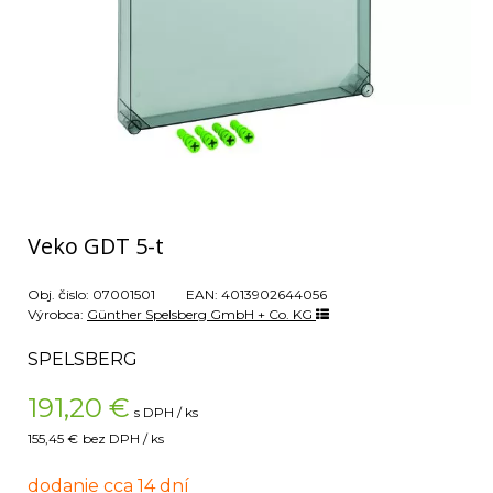
Veko GDT 5-t
Obj. čislo:
07001501
EAN:
4013902644056
Výrobca:
Günther Spelsberg GmbH + Co. KG
SPELSBERG
191,20
€
s DPH / ks
155,45 €
bez DPH / ks
dodanie cca 14 dní