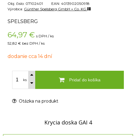
Obj. čislo:
07102401
EAN:
4013902050918
Výrobca:
Günther Spelsberg GmbH + Co. KG
SPELSBERG
64,97
€
s DPH / ks
52,82 €
bez DPH / ks
dodanie cca 14 dní
Pridať do košíka
ks
Otázka na produkt
Krycia doska GAI 4