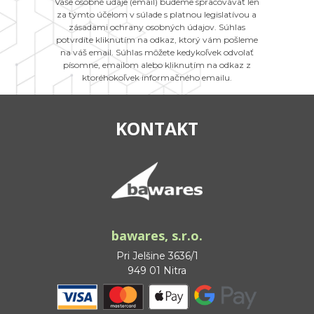
Vaše osobné údaje (email) budeme spracovávať len
za týmto účelom v súlade s platnou legislatívou a
zásadami ochrany osobných údajov. Súhlas
potvrdíte kliknutím na odkaz, ktorý vám pošleme
na váš email. Súhlas môžete kedykoľvek odvolať
písomne, emailom alebo kliknutím na odkaz z
ktoréhokoľvek informačného emailu.
KONTAKT
bawares, s.r.o.
Pri Jelšine 3636/1
949 01 Nitra