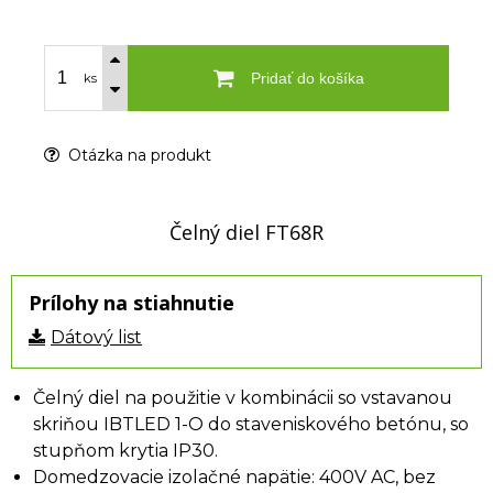
Pridať do košíka
ks
Otázka na produkt
Čelný diel FT68R
Prílohy na stiahnutie
Dátový list
Čelný diel na použitie v kombinácii so vstavanou
skriňou IBTLED 1-O do staveniskového betónu, so
stupňom krytia IP30.
Domedzovacie izolačné napätie: 400V AC, bez