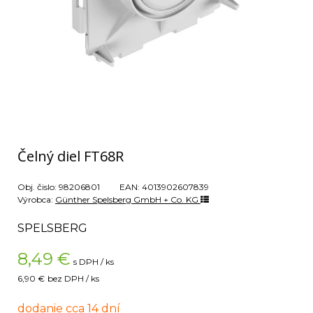
Čelný diel FT68R
Obj. čislo:
98206801
EAN:
4013902607839
Výrobca:
Günther Spelsberg GmbH + Co. KG
SPELSBERG
8,49
€
s DPH / ks
6,90 €
bez DPH / ks
dodanie cca 14 dní