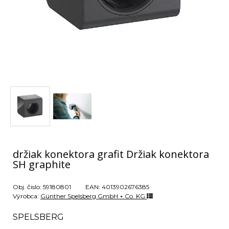
držiak konektora grafit Držiak konektora
SH graphite
Obj. čislo:
59180801
EAN:
4013902676385
Výrobca:
Günther Spelsberg GmbH + Co. KG
SPELSBERG