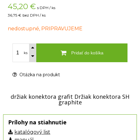
45,20
€
s DPH / ks
36,75 €
bez DPH / ks
nedostupné, PRIPRAVUJEME
Pridať do košíka
ks
Otázka na produkt
držiak konektora grafit Držiak konektora SH
graphite
Prílohy na stiahnutie
katalógový list
manuál