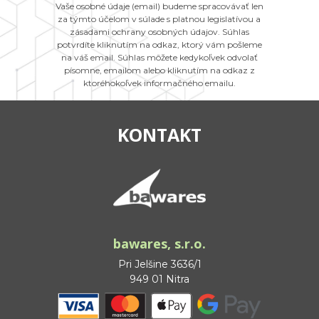
Vaše osobné údaje (email) budeme spracovávať len
za týmto účelom v súlade s platnou legislatívou a
zásadami ochrany osobných údajov. Súhlas
potvrdíte kliknutím na odkaz, ktorý vám pošleme
na váš email. Súhlas môžete kedykoľvek odvolať
písomne, emailom alebo kliknutím na odkaz z
ktoréhokoľvek informačného emailu.
KONTAKT
bawares, s.r.o.
Pri Jelšine 3636/1
949 01 Nitra