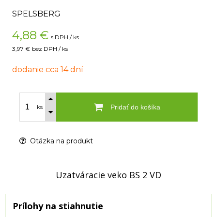
SPELSBERG
4,88
€
s DPH / ks
3,97 €
bez DPH / ks
dodanie cca 14 dní
Pridať do košíka
ks
Otázka na produkt
Uzatváracie veko BS 2 VD
Prílohy na stiahnutie