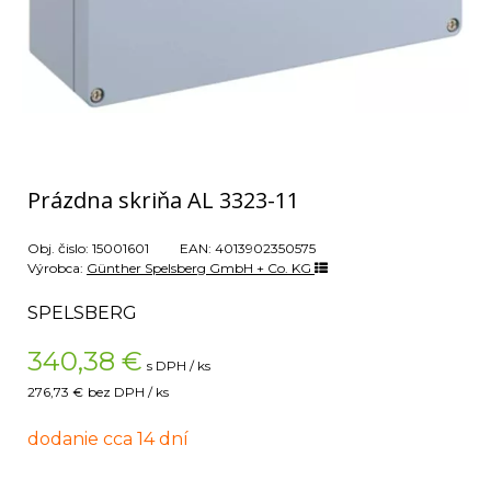
Prázdna skriňa AL 3323-11
Obj. čislo:
15001601
EAN:
4013902350575
Výrobca:
Günther Spelsberg GmbH + Co. KG
SPELSBERG
340,38
€
s DPH / ks
276,73 €
bez DPH / ks
dodanie cca 14 dní