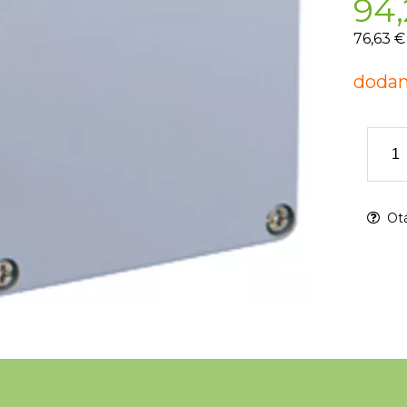
94,
76,63 €
dodan
Otá