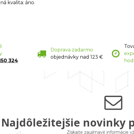
á kvalita: áno.
é
Tov
Doprava zadarmo
y
exp
objednávky nad 123 €
150 324
hod
Najdôležitejšie novinky 
Získajte zaujímavé informácie 