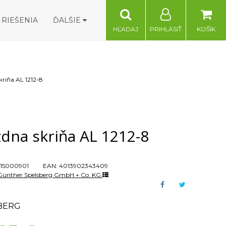
RIEŠENIA
ĎALŠIE
HĽADAJ
PRIHLÁSIŤ
KOŠÍK
kriňa AL 1212-8
dna skriňa AL 1212-8
15000901
EAN:
4013902343409
Günther Spelsberg GmbH + Co. KG
BERG