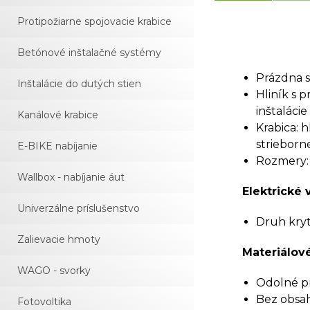
Protipožiarne spojovacie krabice
Betónové inštalačné systémy
Prázdna s
Inštalácie do dutých stien
Hliník s 
inštaláci
Kanálové krabice
Krabica: 
strieborn
E-BIKE nabíjanie
Rozmery:
Wallbox - nabíjanie áut
Elektrické 
Univerzálne príslušenstvo
Druh kryti
Zalievacie hmoty
Materiálové
WAGO - svorky
Odolné pr
Bez obsah
Fotovoltika