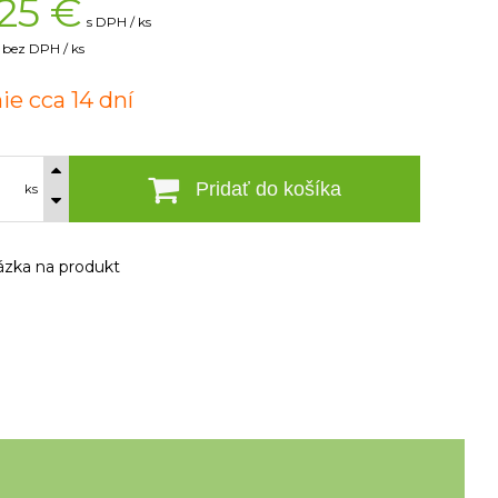
25
€
s DPH / ks
bez DPH / ks
ie cca 14 dní
Pridať do košíka
ks
zka na produkt