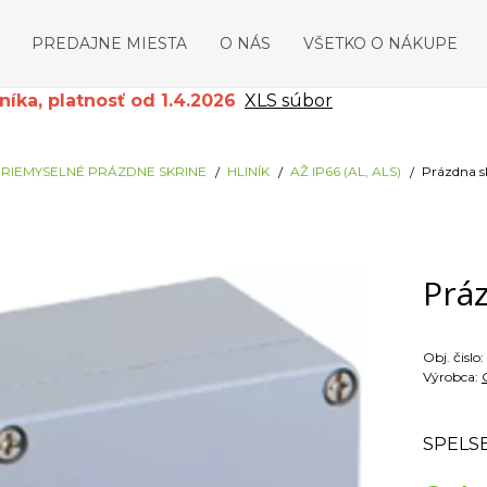
PREDAJNE MIESTA
O NÁS
VŠETKO O NÁKUPE
ka, platnosť od 1.4.2026
XLS súbor
RIEMYSELNÉ PRÁZDNE SKRINE
HLINÍK
AŽ IP66 (AL, ALS)
Prázdna s
Práz
Obj. čislo:
Výrobca:
SPELS