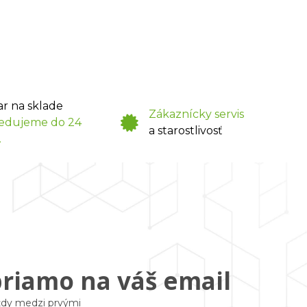
ar na sklade
Zákaznícky servis
edujeme do 24
a starostlivosť
.
priamo na váš email
vždy medzi prvými