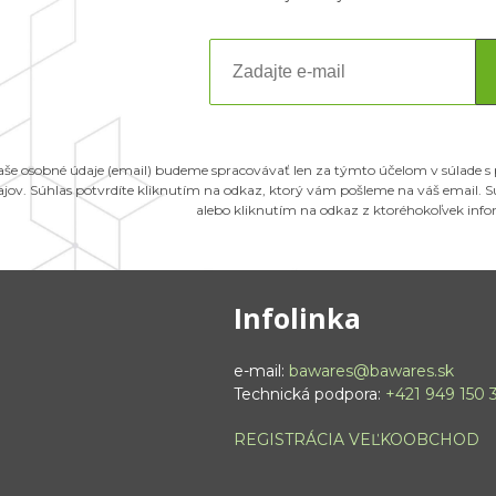
aše osobné údaje (email) budeme spracovávať len za týmto účelom v súlade s
ajov. Súhlas potvrdíte kliknutím na odkaz, ktorý vám pošleme na váš email.
alebo kliknutím na odkaz z ktoréhokoľvek inf
Infolinka
e-mail:
bawares@bawares.sk
Technická podpora:
+421 949 150 
REGISTRÁCIA VEĽKOOBCHOD