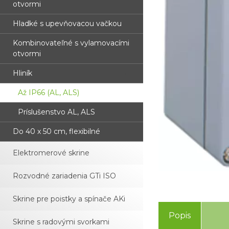
otvormi
Hladké s upevňovacou vačkou
Kombinovateľné s vylamovacími
otvormi
Hliník
Až IP66 (AL, ALS)
Príslušenstvo AL, ALS
Do 40 x 50 cm, flexibilné
Elektromerové skrine
Rozvodné zariadenia GTi ISO
Skrine pre poistky a spínače AKi
Popis
Skrine s radovými svorkami