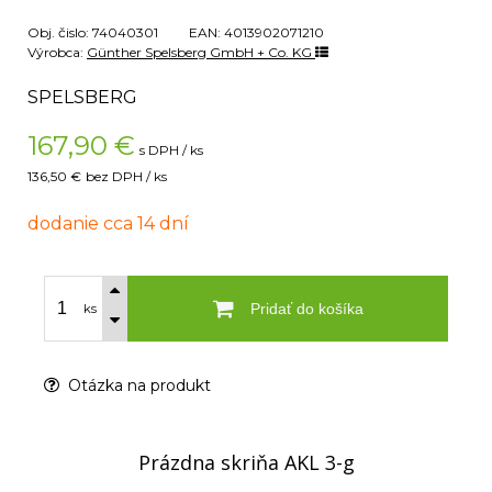
Obj. čislo:
74040301
EAN:
4013902071210
Výrobca:
Günther Spelsberg GmbH + Co. KG
SPELSBERG
167,90
€
s DPH / ks
136,50 €
bez DPH / ks
dodanie cca 14 dní
Pridať do košíka
ks
Otázka na produkt
Prázdna skriňa AKL 3-g