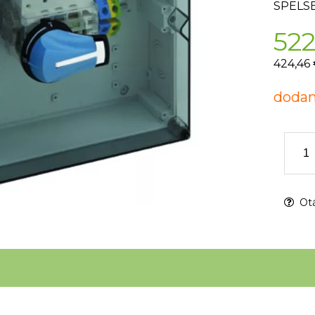
SPELS
522
424,46
dodan
Otá