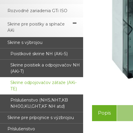
Rozvodné zariadenia GTi ISO
Skrine pre poistky a spínače
AKi
Skrine s výbrojou
Poistkové skrine NH (AKi-S)
Skrine poistiek a odpojovačov NH
(AKi-T)
Skrine odpojovačov záťaže (AKi-
TE)
Príslušenstvo (NHS,NHT,KB
NH00,KU,GHT,KF NH atď)
Popis
Skrine pre prípojnice s výzbrojou
Príslušenstvo