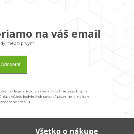
priamo na váš email
vždy medzi prvými
Odoberať
 platnou legislatívou a zásadami ochrany osobných
 Súhlas môžete kedykoľvek odvolať písomne, emailom
ormačného emailu.
Všetko o nákupe