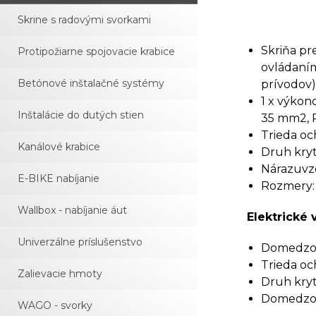
Skrine s radovými svorkami
Skriňa pr
Protipožiarne spojovacie krabice
ovládaním
Betónové inštalačné systémy
prívodov)
1 x výkon
Inštalácie do dutých stien
35 mm2, P
Trieda och
Kanálové krabice
Druh kryti
Nárazuvzd
E-BIKE nabíjanie
Rozmery:
Wallbox - nabíjanie áut
Elektrické 
Univerzálne príslušenstvo
Domedzova
Trieda och
Zalievacie hmoty
Druh kryti
Domedzov
WAGO - svorky