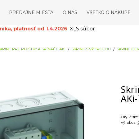
PREDAJNE MIESTA
O NÁS
VŠETKO O NÁKUPE
ka, platnosť od 1.4.2026
XLS súbor
KRINE PRE POISTKY A SPÍNAČE AKI
SKRINE S VÝBROJOU
SKRINE OD
Skr
AKi
Obj. čislo:
Výrobca: