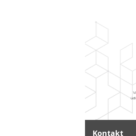
V
úd
Kontakt