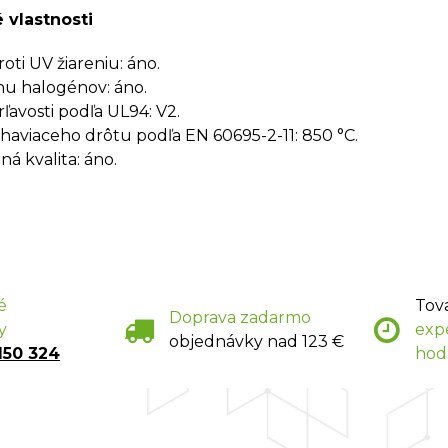
 vlastnosti
oti UV žiareniu: áno.
u halogénov: áno.
rľavosti podľa UL94: V2.
haviaceho drôtu podľa EN 60695-2-11: 850 °C.
á kvalita: áno.
é
Tov
Doprava zadarmo
y
exp
objednávky nad 123 €
150 324
hod