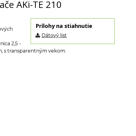
ače AKi-TE 210
Prílohy na stiahnutie
lových
Dátový list
ica 2,5 -
m, s transparentným vekom.