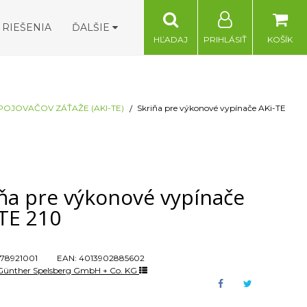
RIEŠENIA
ĎALŠIE
HĽADAJ
PRIHLÁSIŤ
KOŠÍK
POJOVAČOV ZÁŤAŽE (AKI-TE)
Skriňa pre výkonové vypínače AKi-TE
iňa pre výkonové vypínače
-TE 210
78921001
EAN:
4013902885602
Günther Spelsberg GmbH + Co. KG