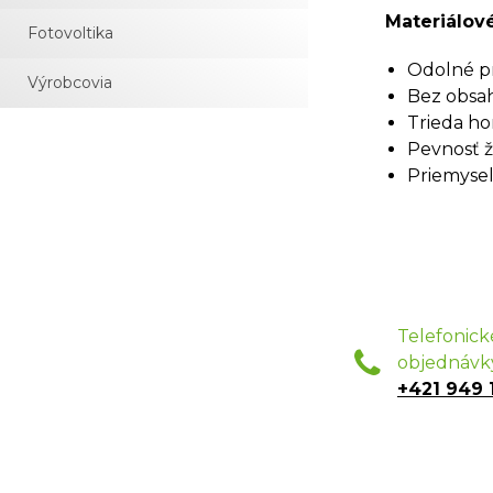
Materiálové
Fotovoltika
Odolné pr
Výrobcovia
Bez obsah
Trieda ho
Pevnosť ž
Priemyseln
Telefonick
objednávk
+421 949 