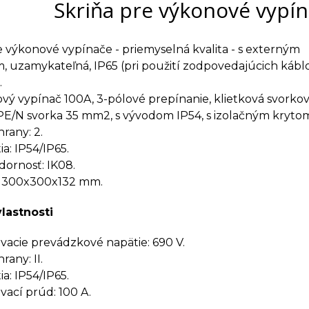
Skriňa pre výkonové vypín
e výkonové vypínače - priemyselná kvalita - s externým
, uzamykateľná, IP65 (pri použití zodpovedajúcich káb
.
ový vypínač 100A, 3-pólové prepínanie, klietková svorkovn
E/N svorka 35 mm2, s vývodom IP54, s izolačným kryto
rany: 2.
a: IP54/IP65.
ornosť: IK08.
 300x300x132 mm.
vlastnosti
cie prevádzkové napätie: 690 V.
rany: II.
a: IP54/IP65.
ací prúd: 100 A.