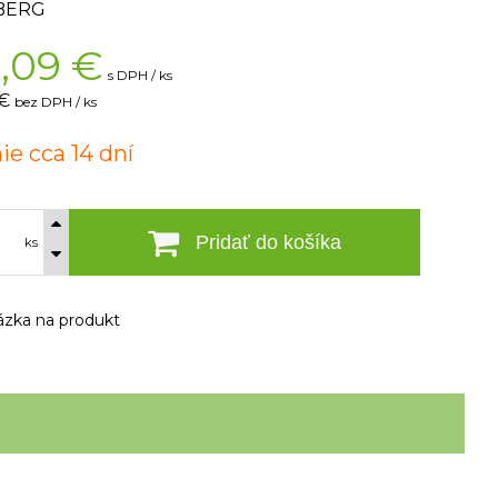
BERG
,09
€
s DPH / ks
 €
bez DPH / ks
ie cca 14 dní
Pridať do košíka
ks
zka na produkt