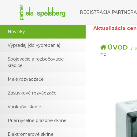
REGISTRÁCIA PARTNERA
Aktualizácia cenní
Novinky
Výpredaj (do vypredania)
ÚVOD
S
210
Spojovacie a rozbočovacie
krabice
Malé rozvádzače
Zásuvkové rozvádzače
Vonkajšie skrine
Priemyselné prázdne skrine
Elektromerové skrine