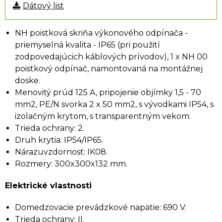
Dátový list
NH poistková skriňa výkonového odpínača -
priemyselná kvalita - IP65 (pri použití
zodpovedajúcich káblových prívodov), 1 x NH 00
poistkový odpínač, namontovaná na montážnej
doske.
Menovitý prúd 125 A, pripojenie objímky 1,5 - 70
mm2, PE/N svorka 2 x 50 mm2, s vývodkami IP54, s
izolačným krytom, s transparentným vekom.
Trieda ochrany: 2.
Druh krytia: IP54/IP65.
Nárazuvzdornosť: IK08.
Rozmery: 300x300x132 mm.
Elektrické vlastnosti
Domedzovacie prevádzkové napätie: 690 V.
Trieda ochrany: II.