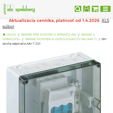
Aktualizácia cenníka, platnosť od 1.4.2026
XLS
súbor
ÚVOD
SKRINE PRE POISTKY A SPÍNAČE AKI
SKRINE S
VÝBROJOU
SKRINE POISTIEK A ODPOJOVAČOV NH (AKI-T)
NH
skriňa odpínača AKi-T 201