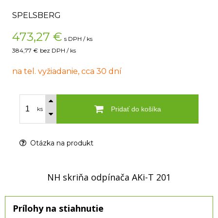
SPELSBERG
473,27
€
s DPH / ks
384,77 €
bez DPH / ks
na tel. vyžiadanie, cca 30 dní
Pridať do košíka
ks
Otázka na produkt
NH skriňa odpínača AKi-T 201
Prílohy na stiahnutie