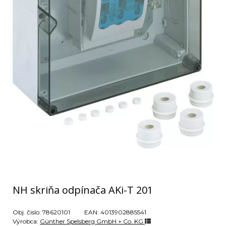
NH skriňa odpínača AKi-T 201
Obj. čislo:
78620101
EAN:
4013902885541
Výrobca:
Günther Spelsberg GmbH + Co. KG