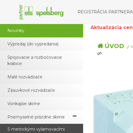
REGISTRÁCIA PARTNERA
Aktualizácia cenní
Novinky
Výpredaj (do vypredania)
ÚVOD
P
gh
Spojovacie a rozbočovacie
krabice
Malé rozvádzače
Zásuvkové rozvádzače
Vonkajšie skrine
Priemyselné prázdne skrine
S metrickými vylamovacími