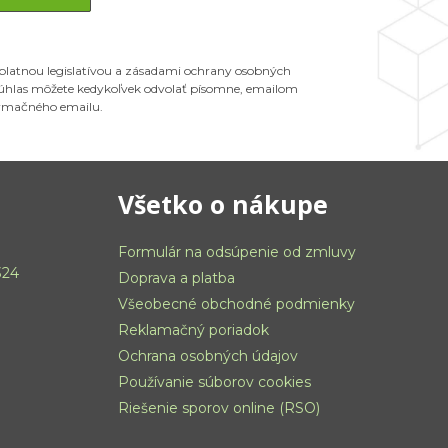
 platnou legislatívou a zásadami ochrany osobných
 Súhlas môžete kedykoľvek odvolať písomne, emailom
ormačného emailu.
Všetko o nákupe
Formulár na odsúpenie od zmluvy
324
Doprava a platba
Všeobecné obchodné podmienky
Reklamačný poriadok
Ochrana osobných údajov
Používanie súborov cookies
Riešenie sporov online (RSO)