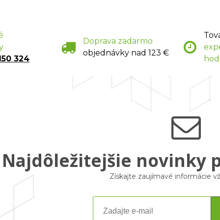
é
Tov
Doprava zadarmo
y
exp
objednávky nad 123 €
150 324
hod
Najdôležitejšie novinky 
Získajte zaujímavé informácie 