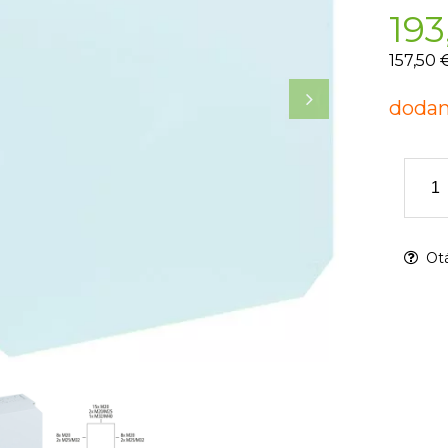
193
157,50 
dodan
Otá