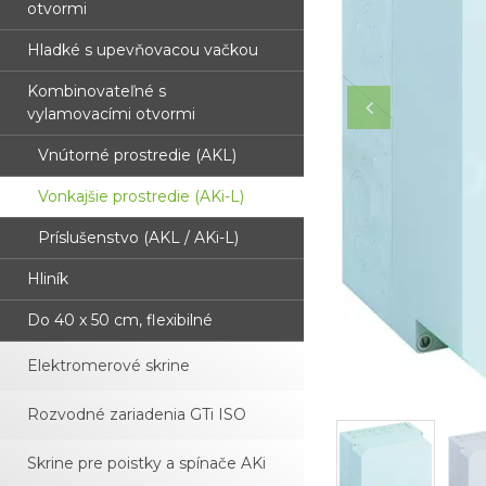
otvormi
Hladké s upevňovacou vačkou
Kombinovateľné s
vylamovacími otvormi
Vnútorné prostredie (AKL)
Vonkajšie prostredie (AKi-L)
Príslušenstvo (AKL / AKi-L)
Hliník
Do 40 x 50 cm, flexibilné
Elektromerové skrine
Rozvodné zariadenia GTi ISO
Skrine pre poistky a spínače AKi