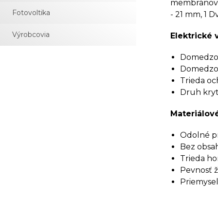
membránová 
Fotovoltika
- 21 mm, 1 
Výrobcovia
Elektrické 
Domedzova
Domedzova
Trieda och
Druh kryti
Materiálové
Odolné pr
Bez obsah
Trieda ho
Pevnosť ž
Priemyseln