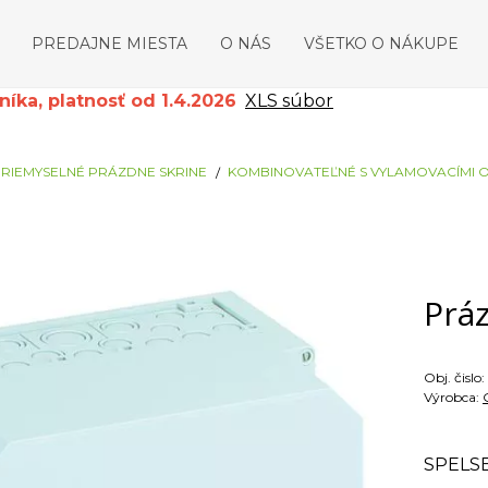
PREDAJNE MIESTA
O NÁS
VŠETKO O NÁKUPE
ka, platnosť od 1.4.2026
XLS súbor
RIEMYSELNÉ PRÁZDNE SKRINE
KOMBINOVATEĽNÉ S VYLAMOVACÍMI 
Práz
Obj. čislo:
Výrobca:
SPELS