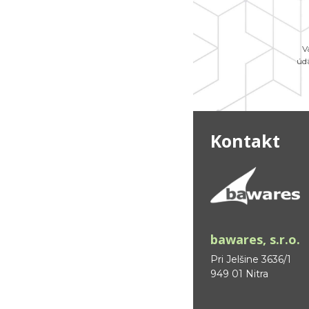
V
úd
Kontakt
bawares, s.r.o.
Pri Jelšine 3636/1
949 01 Nitra