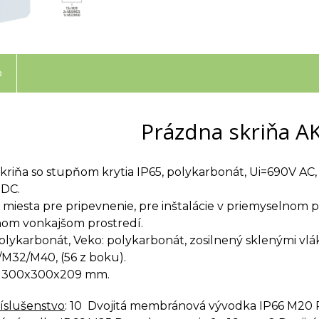
o
Prázdna skriňa AK
kriňa so stupňom krytia IP65, polykarbonát, Ui=690V AC,
 DC.
miesta pre pripevnenie, pre inštalácie v priemyselnom p
nom vonkajšom prostredí.
polykarbonát, Veko: polykarbonát, zosilnený sklenými vlá
M32/M40, (56 z boku).
 300x300x209 mm.
ríslušenstvo
: 10 Dvojitá membránová vývodka IP66 M20 Ro