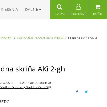
RIEŠENIA
ĎALŠIE
HĽADAJ
PRIHLÁSIŤ
KOŠÍK
OTVORMI
VONKAJŠIE PROSTREDIE (AKI-L)
Prázdna skriňa AKi 2-
dna skriňa AKi 2-gh
74390201
EAN:
4013902885848
Günther Spelsberg GmbH + Co. KG
BERG