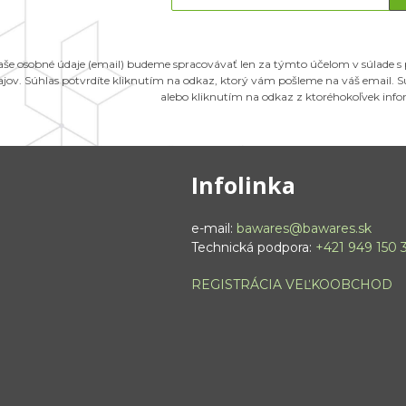
aše osobné údaje (email) budeme spracovávať len za týmto účelom v súlade s
ajov. Súhlas potvrdíte kliknutím na odkaz, ktorý vám pošleme na váš email.
alebo kliknutím na odkaz z ktoréhokoľvek inf
Infolinka
e-mail:
bawares@bawares.sk
Technická podpora:
+421 949 150 
REGISTRÁCIA VEĽKOOBCHOD