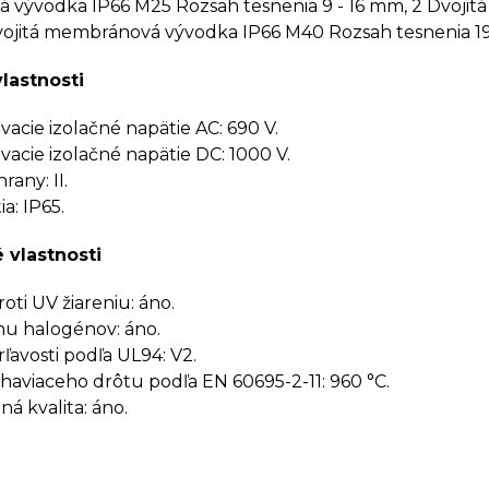
vývodka IP66 M25 Rozsah tesnenia 9 - 16 mm, 2 Dvoji
Dvojitá membránová vývodka IP66 M40 Rozsah tesnenia 1
vlastnosti
cie izolačné napätie AC: 690 V.
cie izolačné napätie DC: 1000 V.
rany: II.
a: IP65.
 vlastnosti
oti UV žiareniu: áno.
u halogénov: áno.
rľavosti podľa UL94: V2.
haviaceho drôtu podľa EN 60695-2-11: 960 °C.
á kvalita: áno.