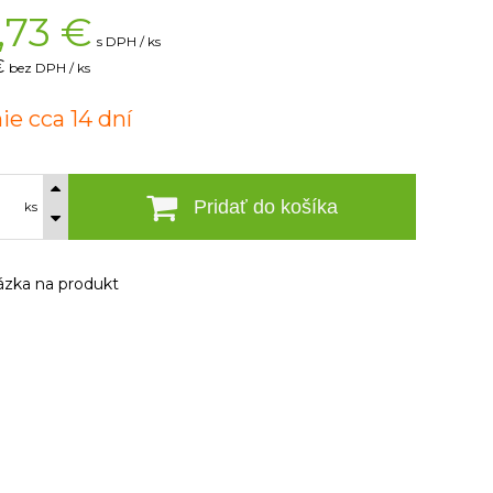
,73
€
s DPH / ks
€
bez DPH / ks
ie cca 14 dní
Pridať do košíka
ks
zka na produkt