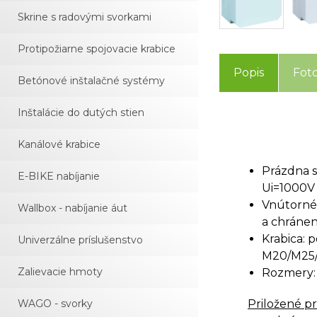
Skrine s radovými svorkami
Protipožiarne spojovacie krabice
Popis
Fot
Betónové inštalačné systémy
Inštalácie do dutých stien
Kanálové krabice
Prázdna s
E-BIKE nabíjanie
Ui=1000V
Vnútorné 
Wallbox - nabíjanie áut
a chráne
Krabica: 
Univerzálne príslušenstvo
M20/M25/
Zalievacie hmoty
Rozmery:
Priložené p
WAGO - svorky