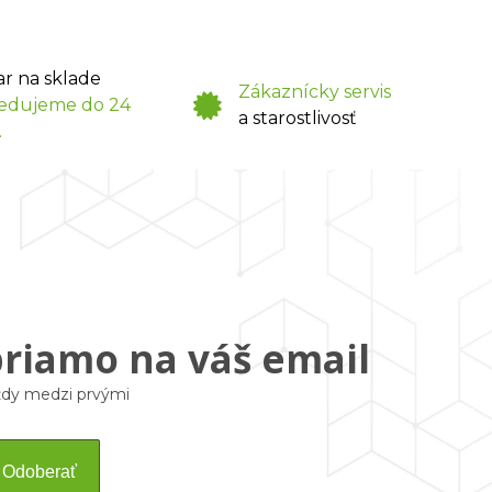
ar na sklade
Zákaznícky servis
edujeme do 24
a starostlivosť
.
priamo na váš email
vždy medzi prvými
Odoberať